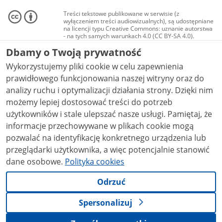
Treści tekstowe publikowane w serwisie (z
wyłączeniem treści audiowizualnych), są udostępniane
na licencji typu Creative Commons: uznanie autorstwa
- na tych samych warunkach 4.0 (CC BY-SA 4.0).
Materiały audiowizualne, w tym zdjęcia, materiały
Dbamy o Twoją prywatność
audio i wideo, są udostępniane na licencji typu
Creative Commons: uznanie autorstwa użycie
Wykorzystujemy pliki cookie w celu zapewnienia
niekomercyjne - bez utworów zależnych 4.0 (CC BY-
NC-ND 4.0), o ile nie jest to stwierdzone inaczej.
prawidłowego funkcjonowania naszej witryny oraz do
analizy ruchu i optymalizacji działania strony. Dzięki nim
możemy lepiej dostosować treści do potrzeb
użytkowników i stale ulepszać nasze usługi. Pamiętaj, że
informacje przechowywane w plikach cookie mogą
pozwalać na identyfikację konkretnego urządzenia lub
przeglądarki użytkownika, a więc potencjalnie stanowić
dane osobowe.
Polityka cookies
Odrzuć
Spersonalizuj