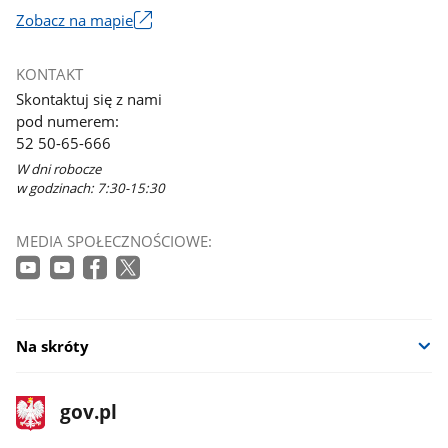
Zobacz na mapie
Link
otworzy
KONTAKT
się
Skontaktuj się z nami
w
pod numerem:
nowym
52 50-65-666
oknie
W dni robocze
w godzinach: 7:30-15:30
MEDIA SPOŁECZNOŚCIOWE:
Na skróty
stopka
Strona
gov.pl
gov.pl
główna