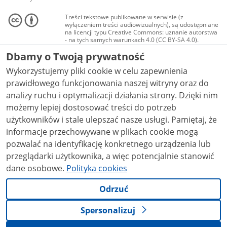
Treści tekstowe publikowane w serwisie (z
wyłączeniem treści audiowizualnych), są udostępniane
na licencji typu Creative Commons: uznanie autorstwa
- na tych samych warunkach 4.0 (CC BY-SA 4.0).
Materiały audiowizualne, w tym zdjęcia, materiały
Dbamy o Twoją prywatność
audio i wideo, są udostępniane na licencji typu
Creative Commons: uznanie autorstwa użycie
Wykorzystujemy pliki cookie w celu zapewnienia
niekomercyjne - bez utworów zależnych 4.0 (CC BY-
NC-ND 4.0), o ile nie jest to stwierdzone inaczej.
prawidłowego funkcjonowania naszej witryny oraz do
analizy ruchu i optymalizacji działania strony. Dzięki nim
możemy lepiej dostosować treści do potrzeb
użytkowników i stale ulepszać nasze usługi. Pamiętaj, że
informacje przechowywane w plikach cookie mogą
pozwalać na identyfikację konkretnego urządzenia lub
przeglądarki użytkownika, a więc potencjalnie stanowić
dane osobowe.
Polityka cookies
Odrzuć
Spersonalizuj