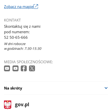
Zobacz na mapie
Link
otworzy
KONTAKT
się
Skontaktuj się z nami
w
pod numerem:
nowym
52 50-65-666
oknie
W dni robocze
w godzinach: 7:30-15:30
MEDIA SPOŁECZNOŚCIOWE:
Na skróty
stopka
Strona
gov.pl
gov.pl
główna