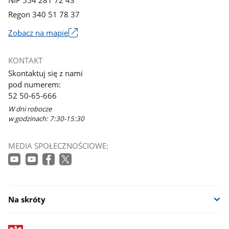
Regon 340 51 78 37
Zobacz na mapie
Link
otworzy
KONTAKT
się
Skontaktuj się z nami
w
pod numerem:
nowym
52 50-65-666
oknie
W dni robocze
w godzinach: 7:30-15:30
MEDIA SPOŁECZNOŚCIOWE:
Na skróty