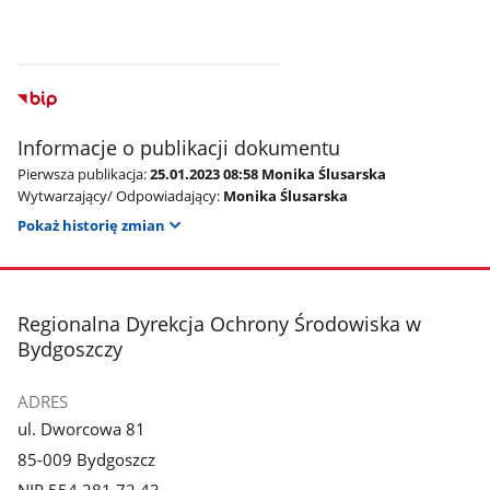
Informacje o publikacji dokumentu
Pierwsza publikacja:
25.01.2023 08:58 Monika Ślusarska
Wytwarzający/ Odpowiadający:
Monika Ślusarska
Pokaż historię zmian
stopka
Regionalna Dyrekcja Ochrony Środowiska w
Bydgoszczy
ADRES
ul. Dworcowa 81
85-009 Bydgoszcz
NIP 554 281 72 43