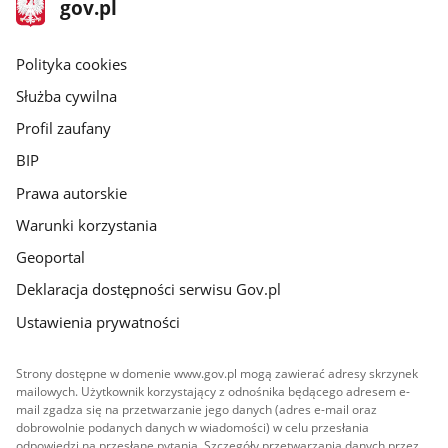
stopka
Strona
gov.pl
gov.pl
główna
gov.pl
Polityka cookies
Służba cywilna
Profil zaufany
BIP
Prawa autorskie
Warunki korzystania
Geoportal
Deklaracja dostępności serwisu Gov.pl
Ustawienia prywatności
Strony dostępne w domenie www.gov.pl mogą zawierać adresy skrzynek
mailowych. Użytkownik korzystający z odnośnika będącego adresem e-
mail zgadza się na przetwarzanie jego danych (adres e-mail oraz
dobrowolnie podanych danych w wiadomości) w celu przesłania
odpowiedzi na przesłane pytania. Szczegóły przetwarzania danych przez