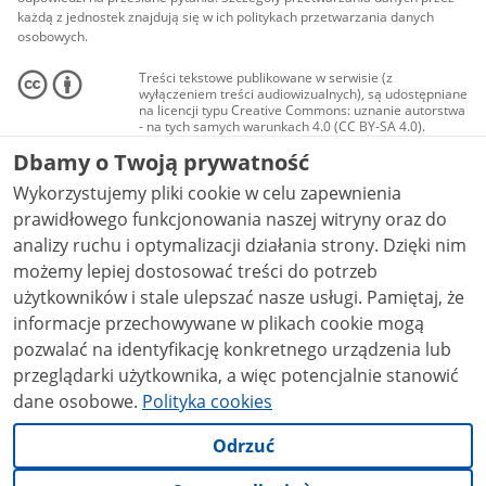
każdą z jednostek znajdują się w ich politykach przetwarzania danych
osobowych.
Treści tekstowe publikowane w serwisie (z
wyłączeniem treści audiowizualnych), są udostępniane
na licencji typu Creative Commons: uznanie autorstwa
- na tych samych warunkach 4.0 (CC BY-SA 4.0).
Materiały audiowizualne, w tym zdjęcia, materiały
Dbamy o Twoją prywatność
audio i wideo, są udostępniane na licencji typu
Creative Commons: uznanie autorstwa użycie
Wykorzystujemy pliki cookie w celu zapewnienia
niekomercyjne - bez utworów zależnych 4.0 (CC BY-
NC-ND 4.0), o ile nie jest to stwierdzone inaczej.
prawidłowego funkcjonowania naszej witryny oraz do
analizy ruchu i optymalizacji działania strony. Dzięki nim
możemy lepiej dostosować treści do potrzeb
użytkowników i stale ulepszać nasze usługi. Pamiętaj, że
informacje przechowywane w plikach cookie mogą
pozwalać na identyfikację konkretnego urządzenia lub
przeglądarki użytkownika, a więc potencjalnie stanowić
dane osobowe.
Polityka cookies
Odrzuć