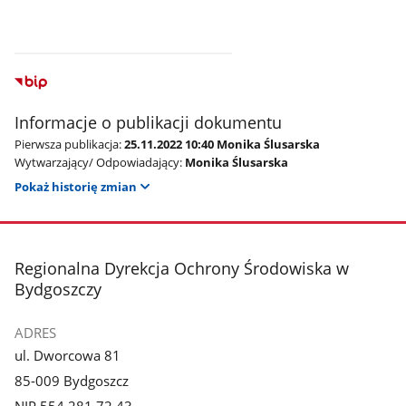
Informacje o publikacji dokumentu
Pierwsza publikacja:
25.11.2022 10:40 Monika Ślusarska
Wytwarzający/ Odpowiadający:
Monika Ślusarska
Pokaż historię zmian
stopka
Regionalna Dyrekcja Ochrony Środowiska w
Bydgoszczy
ADRES
ul. Dworcowa 81
85-009 Bydgoszcz
NIP 554 281 72 43