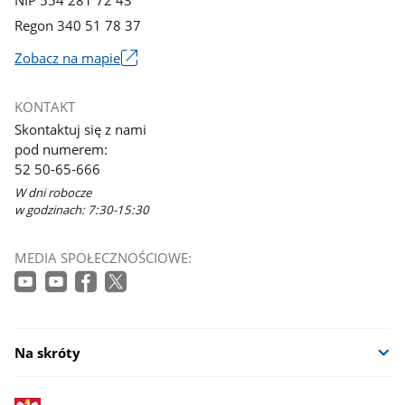
Regon 340 51 78 37
Zobacz na mapie
Link
otworzy
KONTAKT
się
Skontaktuj się z nami
w
pod numerem:
nowym
52 50-65-666
oknie
W dni robocze
w godzinach: 7:30-15:30
MEDIA SPOŁECZNOŚCIOWE:
Na skróty