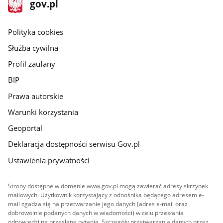
stopka
Strona
gov.pl
gov.pl
główna
gov.pl
Polityka cookies
Służba cywilna
Profil zaufany
BIP
Prawa autorskie
Warunki korzystania
Geoportal
Deklaracja dostępności serwisu Gov.pl
Ustawienia prywatności
Strony dostępne w domenie www.gov.pl mogą zawierać adresy skrzynek
mailowych. Użytkownik korzystający z odnośnika będącego adresem e-
mail zgadza się na przetwarzanie jego danych (adres e-mail oraz
dobrowolnie podanych danych w wiadomości) w celu przesłania
odpowiedzi na przesłane pytania. Szczegóły przetwarzania danych przez