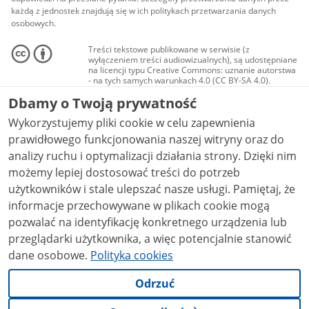
każdą z jednostek znajdują się w ich politykach przetwarzania danych
osobowych.
Treści tekstowe publikowane w serwisie (z
wyłączeniem treści audiowizualnych), są udostępniane
na licencji typu Creative Commons: uznanie autorstwa
- na tych samych warunkach 4.0 (CC BY-SA 4.0).
Materiały audiowizualne, w tym zdjęcia, materiały
Dbamy o Twoją prywatność
audio i wideo, są udostępniane na licencji typu
Creative Commons: uznanie autorstwa użycie
Wykorzystujemy pliki cookie w celu zapewnienia
niekomercyjne - bez utworów zależnych 4.0 (CC BY-
NC-ND 4.0), o ile nie jest to stwierdzone inaczej.
prawidłowego funkcjonowania naszej witryny oraz do
analizy ruchu i optymalizacji działania strony. Dzięki nim
możemy lepiej dostosować treści do potrzeb
użytkowników i stale ulepszać nasze usługi. Pamiętaj, że
informacje przechowywane w plikach cookie mogą
pozwalać na identyfikację konkretnego urządzenia lub
przeglądarki użytkownika, a więc potencjalnie stanowić
dane osobowe.
Polityka cookies
Odrzuć