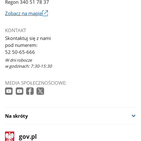
Regon 340 51 78 37
Zobacz na mapie
Link
otworzy
KONTAKT
się
Skontaktuj się z nami
w
pod numerem:
nowym
52 50-65-666
oknie
W dni robocze
w godzinach: 7:30-15:30
MEDIA SPOŁECZNOŚCIOWE:
Na skróty
stopka
Strona
gov.pl
gov.pl