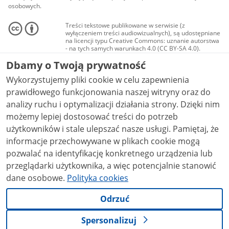
osobowych.
Treści tekstowe publikowane w serwisie (z
wyłączeniem treści audiowizualnych), są udostępniane
na licencji typu Creative Commons: uznanie autorstwa
- na tych samych warunkach 4.0 (CC BY-SA 4.0).
Materiały audiowizualne, w tym zdjęcia, materiały
Dbamy o Twoją prywatność
audio i wideo, są udostępniane na licencji typu
Creative Commons: uznanie autorstwa użycie
Wykorzystujemy pliki cookie w celu zapewnienia
niekomercyjne - bez utworów zależnych 4.0 (CC BY-
NC-ND 4.0), o ile nie jest to stwierdzone inaczej.
prawidłowego funkcjonowania naszej witryny oraz do
analizy ruchu i optymalizacji działania strony. Dzięki nim
możemy lepiej dostosować treści do potrzeb
użytkowników i stale ulepszać nasze usługi. Pamiętaj, że
informacje przechowywane w plikach cookie mogą
pozwalać na identyfikację konkretnego urządzenia lub
przeglądarki użytkownika, a więc potencjalnie stanowić
dane osobowe.
Polityka cookies
Odrzuć
Spersonalizuj