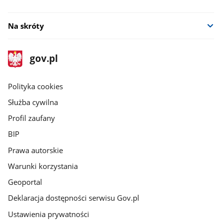
Na skróty
stopka
Strona
gov.pl
gov.pl
główna
gov.pl
Polityka cookies
Służba cywilna
Profil zaufany
BIP
Prawa autorskie
Warunki korzystania
Geoportal
Deklaracja dostępności serwisu Gov.pl
Ustawienia prywatności