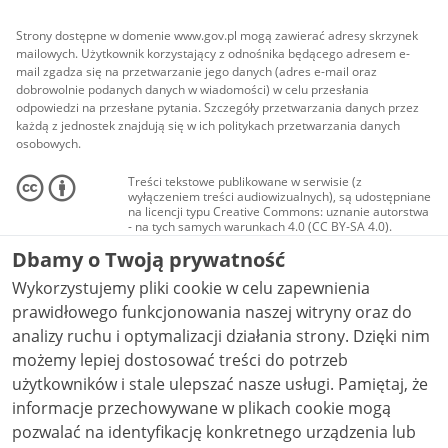
Strony dostępne w domenie www.gov.pl mogą zawierać adresy skrzynek
mailowych. Użytkownik korzystający z odnośnika będącego adresem e-
mail zgadza się na przetwarzanie jego danych (adres e-mail oraz
dobrowolnie podanych danych w wiadomości) w celu przesłania
odpowiedzi na przesłane pytania. Szczegóły przetwarzania danych przez
każdą z jednostek znajdują się w ich politykach przetwarzania danych
osobowych.
Treści tekstowe publikowane w serwisie (z
wyłączeniem treści audiowizualnych), są udostępniane
na licencji typu Creative Commons: uznanie autorstwa
- na tych samych warunkach 4.0 (CC BY-SA 4.0).
Materiały audiowizualne, w tym zdjęcia, materiały
Dbamy o Twoją prywatność
audio i wideo, są udostępniane na licencji typu
Creative Commons: uznanie autorstwa użycie
Wykorzystujemy pliki cookie w celu zapewnienia
niekomercyjne - bez utworów zależnych 4.0 (CC BY-
NC-ND 4.0), o ile nie jest to stwierdzone inaczej.
prawidłowego funkcjonowania naszej witryny oraz do
analizy ruchu i optymalizacji działania strony. Dzięki nim
możemy lepiej dostosować treści do potrzeb
użytkowników i stale ulepszać nasze usługi. Pamiętaj, że
informacje przechowywane w plikach cookie mogą
pozwalać na identyfikację konkretnego urządzenia lub