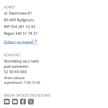
ADRES
ul. Dworcowa 81
85-009 Bydgoszcz
NIP 554 281 72 43
Regon 340 51 78 37
Zobacz na mapie
Link
otworzy
KONTAKT
się
Skontaktuj się z nami
w
pod numerem:
nowym
52 50-65-666
oknie
W dni robocze
w godzinach: 7:30-15:30
MEDIA SPOŁECZNOŚCIOWE: