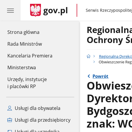
gov.pl
gov.pl
Serwis Rzeczypospolitej
Regionaln
gov.pl
Strona główna
Ochrony Ś
Rada Ministrów
Kancelaria Premiera
Regionalna Dyrekc
Obwieszczenie Regi
Ministerstwa
Powrót
Urzędy, instytucje
Obwiesz
i placówki RP
Dyrekto
Bydgoszc
Usługi dla obywatela
znak: W
Usługi dla przedsiębiorcy
Usługi dla urzędnika