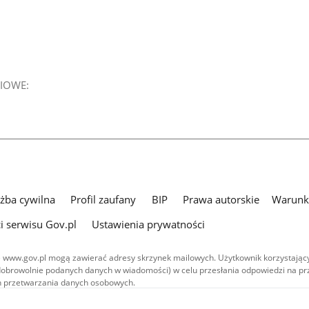
IOWE:
użba cywilna
Profil zaufany
BIP
Prawa autorskie
Warunki
i serwisu Gov.pl
Ustawienia prywatności
 www.gov.pl mogą zawierać adresy skrzynek mailowych. Użytkownik korzystający
dobrowolnie podanych danych w wiadomości) w celu przesłania odpowiedzi na prz
ach przetwarzania danych osobowych.
we publikowane w serwisie (z wyłączeniem treści audiowizualnych), są