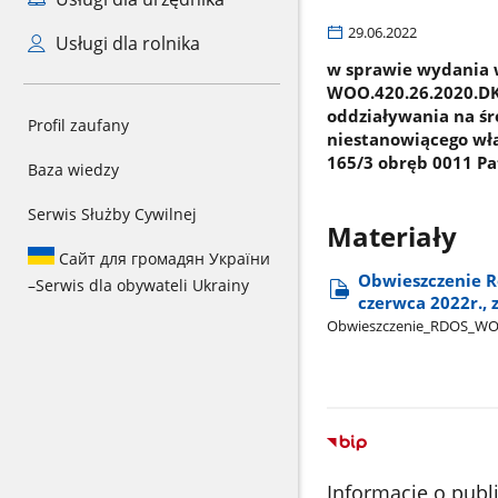
29.06.2022
Usługi dla rolnika
w sprawie wydania w
WOO.420.26.2020.DK
oddziaływania na śr
Profil zaufany
niestanowiącego włas
165/3 obręb 0011 Pa
Baza wiedzy
Serwis Służby Cywilnej
Materiały
Сайт для громадян України
Obwieszczenie R
–
Serwis dla obywateli Ukrainy
czerwca 2022r., 
Obwieszczenie​_RDOS​_W
Informacje o publ