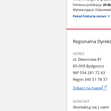
Pierwsza publikacja:
29.06
Wytwarzający/ Odpowiada
Pokaż historię zmian
stopka
Regionalna Dyrek
ADRES
ul. Dworcowa 81
85-009 Bydgoszcz
NIP 554 281 72 43
Regon 340 51 78 37
Zobacz na mapie
Link
otworzy
KONTAKT
się
Skontaktuj się z nami
w