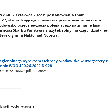
 dniu 29 czerwca 2022 r. postanowienia znak:
.27, stwierdzającego obowiązek przeprowadzenia oceny
odowisko przedsięwzięcia polegającego na zmianie lasu
ności Skarbu Państwa na użytek rolny, na części działki ew
terek, gmina Nakło nad Notecią.
egionalnego Dyrektora Ochrony Środowiska w Bydgoszczy z
znak: WOO.420.26.2020.DK.28,
OO420262020DK28.pdf
0.68MB
ikacji dokumentu