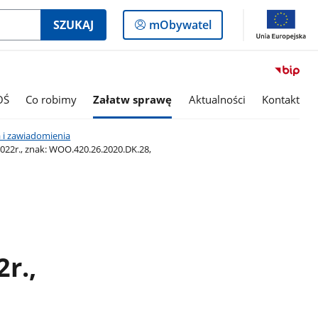
Logowanie
SZUKAJ
mObywatel
do
panelu
OŚ
Co robimy
Załatw sprawę
Aktualności
Kontakt
 i zawiadomienia
22r., znak: WOO.420.26.2020.DK.28,
r.,