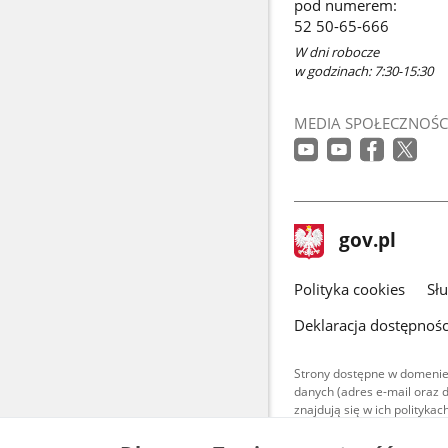
pod numerem:
nowym
52 50-65-666
oknie
W dni robocze
w godzinach: 7:30-15:30
MEDIA SPOŁECZNOŚC
stopka
Strona
gov.pl
gov.pl
główna
gov.pl
Polityka cookies
Sł
Deklaracja dostępnośc
Strony dostępne w domenie
danych (adres e-mail oraz 
znajdują się w ich polityk
Treści teksto