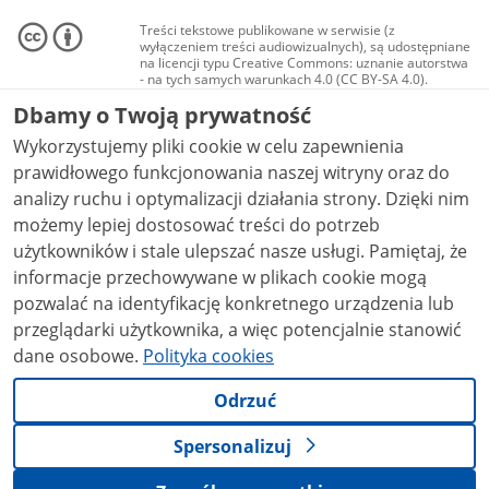
Treści tekstowe publikowane w serwisie (z
wyłączeniem treści audiowizualnych), są udostępniane
na licencji typu Creative Commons: uznanie autorstwa
- na tych samych warunkach 4.0 (CC BY-SA 4.0).
Materiały audiowizualne, w tym zdjęcia, materiały
Dbamy o Twoją prywatność
audio i wideo, są udostępniane na licencji typu
Creative Commons: uznanie autorstwa użycie
Wykorzystujemy pliki cookie w celu zapewnienia
niekomercyjne - bez utworów zależnych 4.0 (CC BY-
NC-ND 4.0), o ile nie jest to stwierdzone inaczej.
prawidłowego funkcjonowania naszej witryny oraz do
analizy ruchu i optymalizacji działania strony. Dzięki nim
możemy lepiej dostosować treści do potrzeb
użytkowników i stale ulepszać nasze usługi. Pamiętaj, że
informacje przechowywane w plikach cookie mogą
pozwalać na identyfikację konkretnego urządzenia lub
przeglądarki użytkownika, a więc potencjalnie stanowić
dane osobowe.
Polityka cookies
Odrzuć
Spersonalizuj