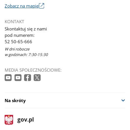
Zobacz na mapie
Link
otworzy
KONTAKT
się
Skontaktuj się z nami
w
pod numerem:
nowym
52 50-65-666
oknie
W dni robocze
w godzinach: 7:30-15:30
MEDIA SPOŁECZNOŚCIOWE:
Na skróty
stopka
Strona
gov.pl
gov.pl
główna