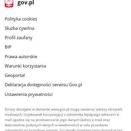
stopka
Strona
gov.pl
gov.pl
główna
gov.pl
Polityka cookies
Służba cywilna
Profil zaufany
BIP
Prawa autorskie
Warunki korzystania
Geoportal
Deklaracja dostępności serwisu Gov.pl
Ustawienia prywatności
Strony dostępne w domenie www.gov.pl mogą zawierać adresy skrzynek
mailowych. Użytkownik korzystający z odnośnika będącego adresem e-
mail zgadza się na przetwarzanie jego danych (adres e-mail oraz
dobrowolnie podanych danych w wiadomości) w celu przesłania
odpowiedzi na przesłane pytania. Szczegóły przetwarzania danych przez