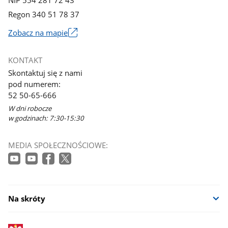
Regon 340 51 78 37
Zobacz na mapie
Link
otworzy
KONTAKT
się
Skontaktuj się z nami
w
pod numerem:
nowym
52 50-65-666
oknie
W dni robocze
w godzinach: 7:30-15:30
MEDIA SPOŁECZNOŚCIOWE:
Na skróty