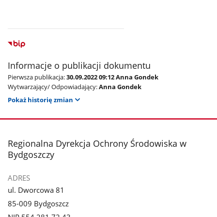
Informacje o publikacji dokumentu
Pierwsza publikacja:
30.09.2022 09:12 Anna Gondek
Wytwarzający/ Odpowiadający:
Anna Gondek
Pokaż historię zmian
stopka
Regionalna Dyrekcja Ochrony Środowiska w
Bydgoszczy
ADRES
ul. Dworcowa 81
85-009 Bydgoszcz
NIP 554 281 72 43