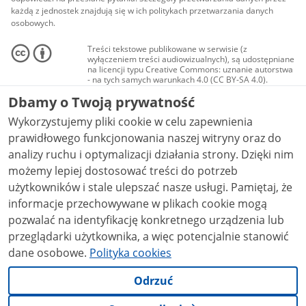
każdą z jednostek znajdują się w ich politykach przetwarzania danych
osobowych.
Treści tekstowe publikowane w serwisie (z
wyłączeniem treści audiowizualnych), są udostępniane
na licencji typu Creative Commons: uznanie autorstwa
- na tych samych warunkach 4.0 (CC BY-SA 4.0).
Materiały audiowizualne, w tym zdjęcia, materiały
Dbamy o Twoją prywatność
audio i wideo, są udostępniane na licencji typu
Creative Commons: uznanie autorstwa użycie
Wykorzystujemy pliki cookie w celu zapewnienia
niekomercyjne - bez utworów zależnych 4.0 (CC BY-
NC-ND 4.0), o ile nie jest to stwierdzone inaczej.
prawidłowego funkcjonowania naszej witryny oraz do
analizy ruchu i optymalizacji działania strony. Dzięki nim
możemy lepiej dostosować treści do potrzeb
użytkowników i stale ulepszać nasze usługi. Pamiętaj, że
informacje przechowywane w plikach cookie mogą
pozwalać na identyfikację konkretnego urządzenia lub
przeglądarki użytkownika, a więc potencjalnie stanowić
dane osobowe.
Polityka cookies
Odrzuć