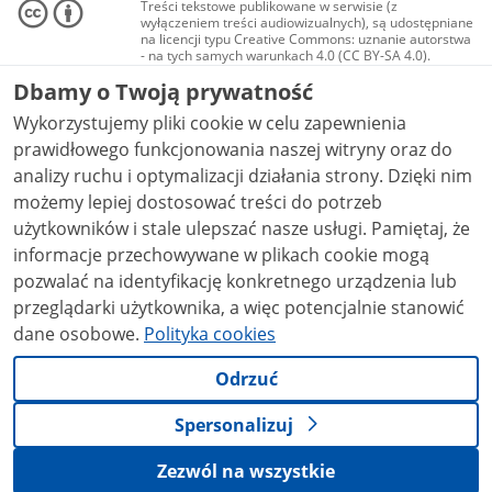
Treści tekstowe publikowane w serwisie (z
wyłączeniem treści audiowizualnych), są udostępniane
na licencji typu Creative Commons: uznanie autorstwa
- na tych samych warunkach 4.0 (CC BY-SA 4.0).
Materiały audiowizualne, w tym zdjęcia, materiały
Dbamy o Twoją prywatność
audio i wideo, są udostępniane na licencji typu
Creative Commons: uznanie autorstwa użycie
Wykorzystujemy pliki cookie w celu zapewnienia
niekomercyjne - bez utworów zależnych 4.0 (CC BY-
NC-ND 4.0), o ile nie jest to stwierdzone inaczej.
prawidłowego funkcjonowania naszej witryny oraz do
analizy ruchu i optymalizacji działania strony. Dzięki nim
możemy lepiej dostosować treści do potrzeb
użytkowników i stale ulepszać nasze usługi. Pamiętaj, że
informacje przechowywane w plikach cookie mogą
pozwalać na identyfikację konkretnego urządzenia lub
przeglądarki użytkownika, a więc potencjalnie stanowić
dane osobowe.
Polityka cookies
Odrzuć
Spersonalizuj
Zezwól na wszystkie