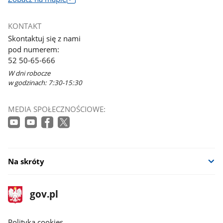
Link
otworzy
KONTAKT
się
Skontaktuj się z nami
w
pod numerem:
nowym
52 50-65-666
oknie
W dni robocze
w godzinach: 7:30-15:30
MEDIA SPOŁECZNOŚCIOWE:
Na skróty
stopka
Strona
gov.pl
gov.pl
główna
gov.pl
Polityka cookies