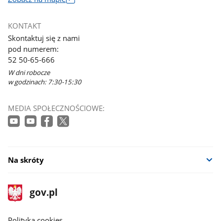
Link
otworzy
KONTAKT
się
Skontaktuj się z nami
w
pod numerem:
nowym
52 50-65-666
oknie
W dni robocze
w godzinach: 7:30-15:30
MEDIA SPOŁECZNOŚCIOWE:
Na skróty
stopka
Strona
gov.pl
gov.pl
główna
gov.pl
Polityka cookies