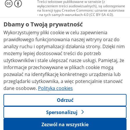
Treści tekstowe publikowane w serwisie (z
wyłączeniem treści audiowizualnych), są udostępniane
na licencji typu Creative Commons: uznanie autorstwa
- na tych samych warunkach 4.0 (CC BY-SA 4.0).
Materiały audiowizualne, w tym zdjęcia, materiały
Dbamy o Twoją prywatność
audio i wideo, są udostępniane na licencji typu
Creative Commons: uznanie autorstwa użycie
Wykorzystujemy pliki cookie w celu zapewnienia
niekomercyjne - bez utworów zależnych 4.0 (CC BY-
NC-ND 4.0), o ile nie jest to stwierdzone inaczej.
prawidłowego funkcjonowania naszej witryny oraz do
analizy ruchu i optymalizacji działania strony. Dzięki nim
możemy lepiej dostosować treści do potrzeb
użytkowników i stale ulepszać nasze usługi. Pamiętaj, że
informacje przechowywane w plikach cookie mogą
pozwalać na identyfikację konkretnego urządzenia lub
przeglądarki użytkownika, a więc potencjalnie stanowić
dane osobowe.
Polityka cookies
Odrzuć
Spersonalizuj
Zezwól na wszystkie