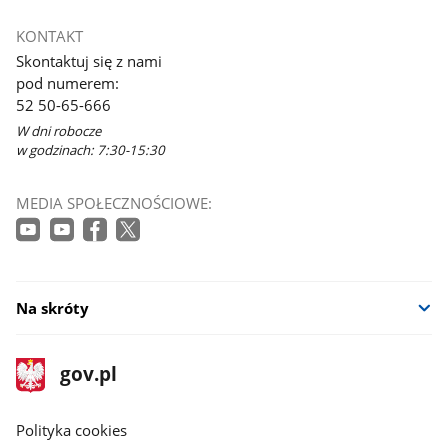
Link
otworzy
KONTAKT
się
Skontaktuj się z nami
w
pod numerem:
nowym
52 50-65-666
oknie
W dni robocze
w godzinach: 7:30-15:30
MEDIA SPOŁECZNOŚCIOWE:
Na skróty
stopka
Strona
gov.pl
gov.pl
główna
gov.pl
Polityka cookies