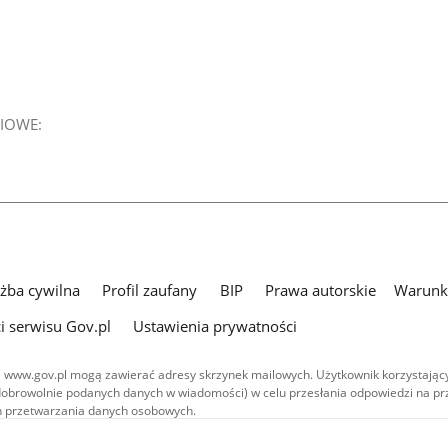
IOWE:
użba cywilna
Profil zaufany
BIP
Prawa autorskie
Warunki
i serwisu Gov.pl
Ustawienia prywatności
 www.gov.pl mogą zawierać adresy skrzynek mailowych. Użytkownik korzystający
dobrowolnie podanych danych w wiadomości) w celu przesłania odpowiedzi na prz
ach przetwarzania danych osobowych.