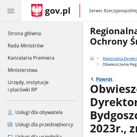
gov.pl
gov.pl
Serwis Rzeczypospolitej
Regionaln
gov.pl
Strona główna
Ochrony Ś
Rada Ministrów
Kancelaria Premiera
Regionalna Dyrekc
Obwieszczenie Regi
Ministerstwa
Powrót
Urzędy, instytucje
Obwiesz
i placówki RP
Dyrekto
Bydgoszc
Usługi dla obywatela
2023r., 
Usługi dla przedsiębiorcy
Usługi dla urzędnika