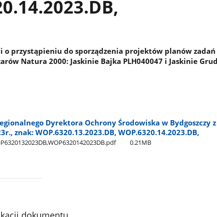
0.14.2023.DB,
i o przystąpieniu do sporządzenia projektów planów zadań
arów Natura 2000: Jaskinie Bajka PLH040047 i Jaskinie Gru
egionalnego Dyrektora Ochrony Środowiska w Bydgoszczy z
23r., znak: WOP.6320.13.2023.DB, WOP.6320.14.2023.DB,
WOP6320132023DB,WOP6320142023DB.pdf
0.21MB
ikacji dokumentu