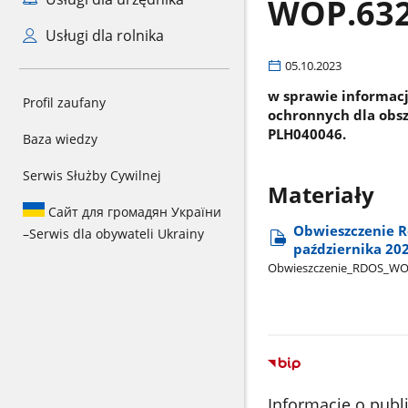
WOP.632
Usługi dla rolnika
05.10.2023
w sprawie informacj
Profil zaufany
ochronnych dla obsz
PLH040046.
Baza wiedzy
Serwis Służby Cywilnej
Materiały
Сайт для громадян України
Obwieszczenie R
–
Serwis dla obywateli Ukrainy
października 20
Obwieszczenie​_RDOS​_
Informacje o publ