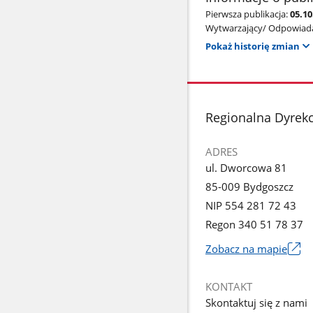
Pierwsza publikacja:
05.10
Wytwarzający/ Odpowiada
Pokaż historię zmian
stopka
Regionalna Dyrek
ADRES
ul. Dworcowa 81
85-009 Bydgoszcz
NIP 554 281 72 43
Regon 340 51 78 37
Zobacz na mapie
Link
otworzy
KONTAKT
się
Skontaktuj się z nami
w