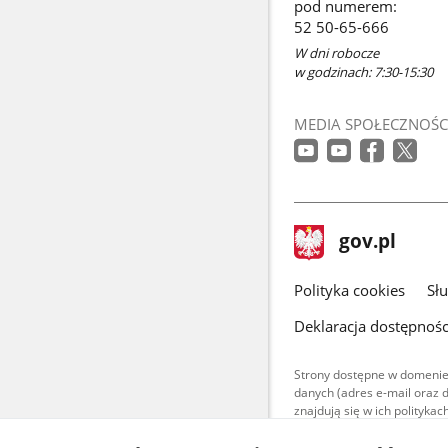
pod numerem:
nowym
52 50-65-666
oknie
W dni robocze
w godzinach: 7:30-15:30
MEDIA SPOŁECZNOŚC
stopka
Strona
gov.pl
gov.pl
główna
gov.pl
Polityka cookies
Sł
Deklaracja dostępnośc
Strony dostępne w domenie
danych (adres e-mail oraz 
znajdują się w ich polityk