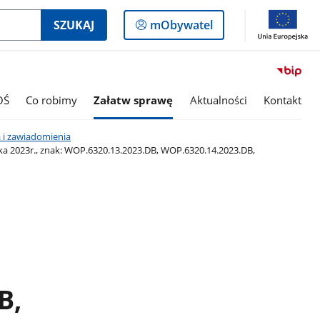
Logowanie
SZUKAJ
mObywatel
do
panelu
OŚ
Co robimy
Załatw sprawę
Aktualności
Kontakt
 i zawiadomienia
a 2023r., znak: WOP.6320.13.2023.DB, WOP.6320.14.2023.DB,
B,