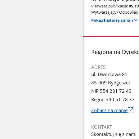
Pierwsza publikacja:
05.1
Wytwarzający/ Odpowiada
Pokaż historię zmian
stopka
Regionalna Dyrek
ADRES
ul. Dworcowa 81
85-009 Bydgoszcz
NIP 554 281 72 43
Regon 340 51 78 37
Zobacz na mapie
Link
otworzy
KONTAKT
się
Skontaktuj się z nami
w