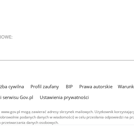
IOWE:
użba cywilna
Profil zaufany
BIP
Prawa autorskie
Warunki
i serwisu Gov.pl
Ustawienia prywatności
 www.gov.pl mogą zawierać adresy skrzynek mailowych. Użytkownik korzystający
dobrowolnie podanych danych w wiadomości) w celu przesłania odpowiedzi na prz
ach przetwarzania danych osobowych.
we publikowane w serwisie (z wyłączeniem treści audiowizualnych), są