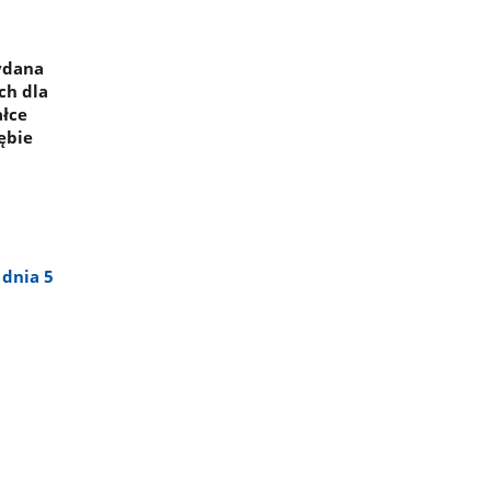
wydana
ch dla
ałce
ębie
 dnia 5