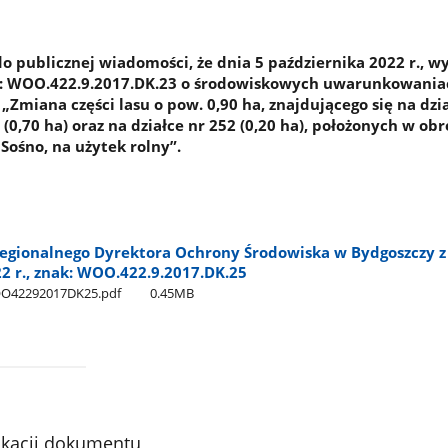
o publicznej wiadomości, że dnia 5 października 2022 r., 
ak: WOO.422.9.2017.DK.23 o środowiskowych uwarunkowania
 „Zmiana części lasu o pow. 0,90 ha, znajdującego się na dzi
(0,70 ha) oraz na działce nr 252 (0,20 ha), położonych w obr
Sośno, na użytek rolny”.
egionalnego Dyrektora Ochrony Środowiska w Bydgoszczy z
2 r., znak: WOO.422.9.2017.DK.25
OO42292017DK25.pdf
0.45MB
ikacji dokumentu