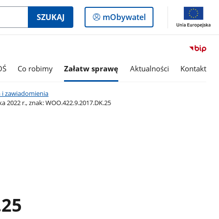
Logowanie
SZUKAJ
mObywatel
do
panelu
OŚ
Co robimy
Załatw sprawę
Aktualności
Kontakt
 i zawiadomienia
a 2022 r., znak: WOO.422.9.2017.DK.25
.25