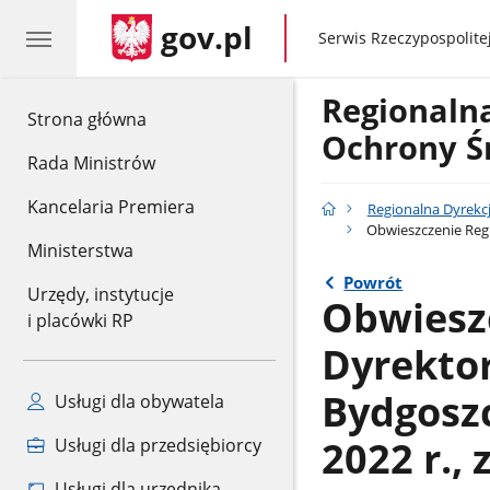
gov.pl
gov.pl
Serwis Rzeczypospolitej
Regionaln
gov.pl
Strona główna
Ochrony Ś
Rada Ministrów
Kancelaria Premiera
Regionalna Dyrekc
Obwieszczenie Regi
Ministerstwa
Powrót
Urzędy, instytucje
Obwiesz
i placówki RP
Dyrekto
Bydgoszc
Usługi dla obywatela
2022 r.,
Usługi dla przedsiębiorcy
Usługi dla urzędnika