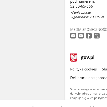
pod numerem:
nowym
52 50-65-666
oknie
W dni robocze
w godzinach: 7:30-15:30
MEDIA SPOŁECZNOŚC
stopka
Strona
gov.pl
gov.pl
główna
gov.pl
Polityka cookies
Sł
Deklaracja dostępnośc
Strony dostępne w domenie
danych (adres e-mail oraz 
znajdują się w ich polityk
Treści teksto