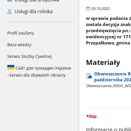
05.10.2022
Usługi dla rolnika
w sprawie podania d
została decyzja zn
przedsięwzięcia pn.:
Profil zaufany
ewidencyjnej nr 171 
Przepałkowo, gmina 
Baza wiedzy
Serwis Służby Cywilnej
Materiały
Сайт для громадян України
Obwieszczenie R
–
Serwis dla obywateli Ukrainy
października 202
Obwieszczenie​_RDOS​_W
Informacje o publ