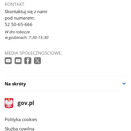
otworzy
KONTAKT
się
Skontaktuj się z nami
w
pod numerem:
nowym
52 50-65-666
oknie
W dni robocze
w godzinach: 7:30-15:30
MEDIA SPOŁECZNOŚCIOWE:
Na skróty
stopka
Strona
gov.pl
gov.pl
główna
gov.pl
Polityka cookies
Służba cywilna