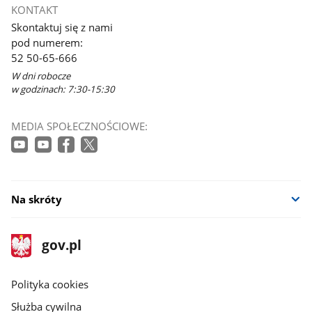
otworzy
KONTAKT
się
Skontaktuj się z nami
w
pod numerem:
nowym
52 50-65-666
oknie
W dni robocze
w godzinach: 7:30-15:30
MEDIA SPOŁECZNOŚCIOWE:
Na skróty
stopka
Strona
gov.pl
gov.pl
główna
gov.pl
Polityka cookies
Służba cywilna