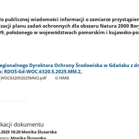
o publicznej wiadomości informacji o zamiarze przystąpie
zacji planu zadań ochronnych dla obszaru Natura 2000 Bor
09, położonego w województwach pomorskim i kujawsko-p
egionalnego Dyrektora Ochrony Środowiska w Gdańsku z dn
nak: RDOŚ-Gd-WOC.6320.5.2025.MM.2,
d​_WOC632052025MM2.pdf
0.16MB
ikacji dokumentu
.2025 10:20 Monika Ślusarska
jący:
Monika Ślusarska