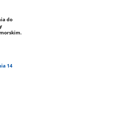
nia do
y
omorskim.
ia 14