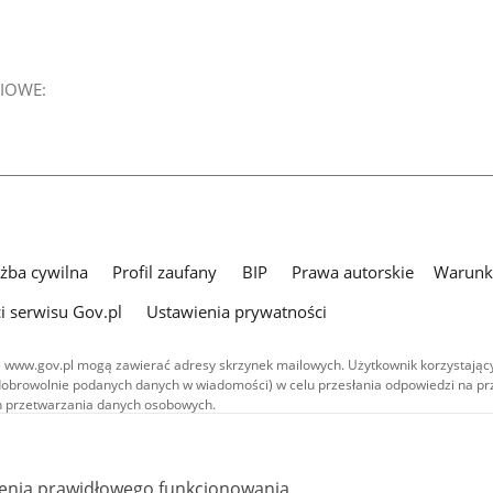
IOWE:
użba cywilna
Profil zaufany
BIP
Prawa autorskie
Warunki
i serwisu Gov.pl
Ustawienia prywatności
 www.gov.pl mogą zawierać adresy skrzynek mailowych. Użytkownik korzystający
dobrowolnie podanych danych w wiadomości) w celu przesłania odpowiedzi na prz
ach przetwarzania danych osobowych.
we publikowane w serwisie (z wyłączeniem treści audiowizualnych), są
 na licencji typu Creative Commons: uznanie autorstwa - na tych samych
 (CC BY-SA 4.0). Materiały audiowizualne, w tym zdjęcia, materiały audio i wideo
ienia prawidłowego funkcjonowania