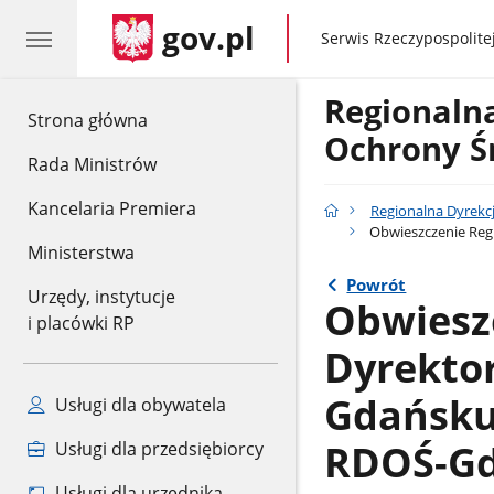
gov.pl
gov.pl
Serwis Rzeczypospolitej
Regionaln
gov.pl
Strona główna
Ochrony Ś
Rada Ministrów
Kancelaria Premiera
Regionalna Dyrekc
Obwieszczenie Regi
Ministerstwa
Powrót
Urzędy, instytucje
Obwiesz
i placówki RP
Dyrekto
Gdańsku 
Usługi dla obywatela
RDOŚ-Gd
Usługi dla przedsiębiorcy
Usługi dla urzędnika