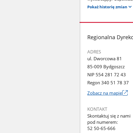
Pokaż historię zmian
stopka
Regionalna Dyrek
ADRES
ul. Dworcowa 81
85-009 Bydgoszcz
NIP 554 281 72 43
Regon 340 51 78 37
Zobacz na mapie
Link
otworzy
KONTAKT
się
Skontaktuj się z nami
w
pod numerem:
nowym
52 50-65-666
oknie