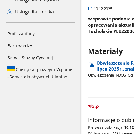
10.12.2025
Usługi dla rolnika
w sprawie podania d
opracowania aktuali
Tucholskie PLB2200
Profil zaufany
Baza wiedzy
Materiały
Serwis Służby Cywilnej
Obwieszczenie R
lipca 2025r., z
Сайт для громадян України
Obwieszczenie​_RDOS​_G
–
Serwis dla obywateli Ukrainy
Informacje o publ
Pierwsza publikacja:
10.12
Wytwarzający/ Odpowiada