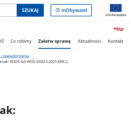
Logowanie
SZUKAJ
mObywatel
do
panelu
OŚ
Co robimy
Załatw sprawę
Aktualności
Kontakt
 i zawiadomienia
, znak: RDOŚ-Gd-WOC.6320.5.2025.MM.2,
ak: