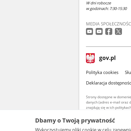
W dni robocze
w godzinach: 7:30-15:30
MEDIA SPOŁECZNOŚC
stopka
Strona
gov.pl
gov.pl
główna
gov.pl
Polityka cookies
Sł
Deklaracja dostępnośc
Strony dostępne w domenie
danych (adres e-mail oraz 
znajdują się w ich polityk
Treści teksto
Dbamy o Twoją prywatność
udostępniane
warunkach 4.0
Wykorzystujemy pliki cookie w celu zapewn