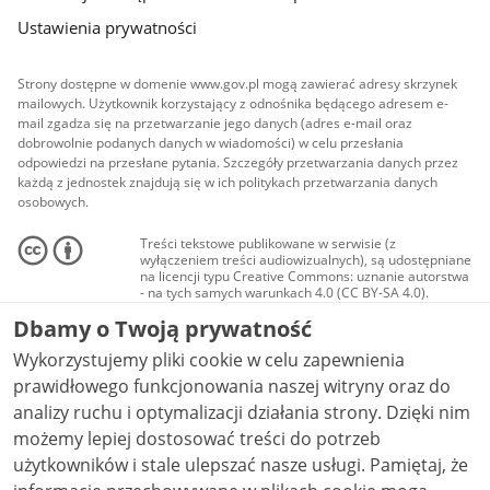
Ustawienia prywatności
Strony dostępne w domenie www.gov.pl mogą zawierać adresy skrzynek
mailowych. Użytkownik korzystający z odnośnika będącego adresem e-
mail zgadza się na przetwarzanie jego danych (adres e-mail oraz
dobrowolnie podanych danych w wiadomości) w celu przesłania
odpowiedzi na przesłane pytania. Szczegóły przetwarzania danych przez
każdą z jednostek znajdują się w ich politykach przetwarzania danych
osobowych.
Treści tekstowe publikowane w serwisie (z
wyłączeniem treści audiowizualnych), są udostępniane
na licencji typu Creative Commons: uznanie autorstwa
- na tych samych warunkach 4.0 (CC BY-SA 4.0).
Materiały audiowizualne, w tym zdjęcia, materiały
Dbamy o Twoją prywatność
audio i wideo, są udostępniane na licencji typu
Creative Commons: uznanie autorstwa użycie
Wykorzystujemy pliki cookie w celu zapewnienia
niekomercyjne - bez utworów zależnych 4.0 (CC BY-
NC-ND 4.0), o ile nie jest to stwierdzone inaczej.
prawidłowego funkcjonowania naszej witryny oraz do
analizy ruchu i optymalizacji działania strony. Dzięki nim
możemy lepiej dostosować treści do potrzeb
użytkowników i stale ulepszać nasze usługi. Pamiętaj, że