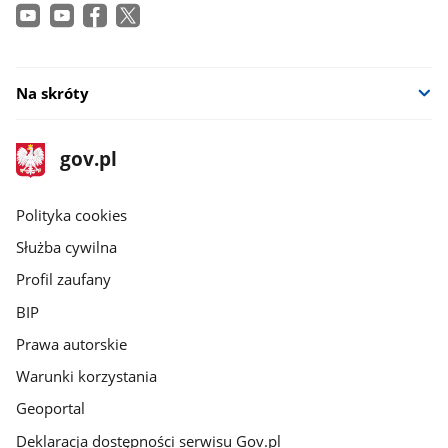
Na skróty
stopka
Strona
gov.pl
gov.pl
główna
gov.pl
Polityka cookies
Służba cywilna
Profil zaufany
BIP
Prawa autorskie
Warunki korzystania
Geoportal
Deklaracja dostępności serwisu Gov.pl