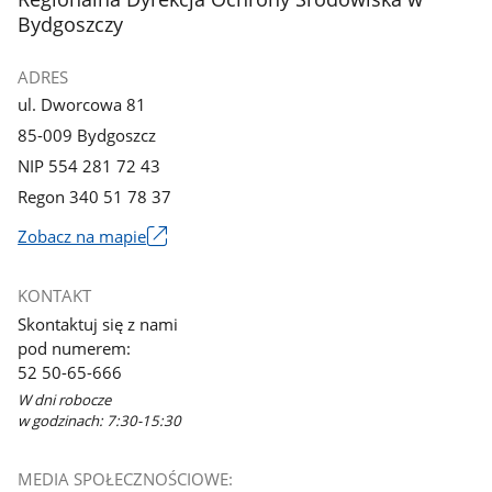
Bydgoszczy
ADRES
ul. Dworcowa 81
85-009 Bydgoszcz
NIP 554 281 72 43
Regon 340 51 78 37
Zobacz na mapie
Link
otworzy
KONTAKT
się
Skontaktuj się z nami
w
pod numerem:
nowym
52 50-65-666
oknie
W dni robocze
w godzinach: 7:30-15:30
MEDIA SPOŁECZNOŚCIOWE: