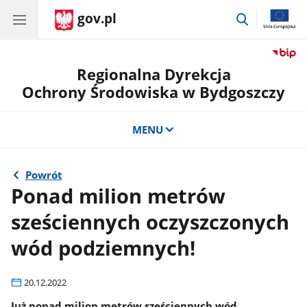
gov.pl
przejdź
do
wyszukiwar
Regionalna Dyrekcja
Ochrony Środowiska w Bydgoszczy
MENU
Powrót
Ponad milion metrów
sześciennych oczyszczonych
wód podziemnych!
20.12.2022
Już ponad milion metrów sześciennych wód