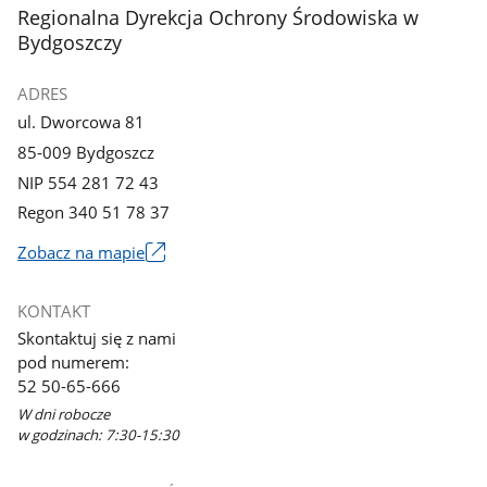
stopka
Regionalna Dyrekcja Ochrony Środowiska w
Bydgoszczy
ADRES
ul. Dworcowa 81
85-009 Bydgoszcz
NIP 554 281 72 43
Regon 340 51 78 37
Zobacz na mapie
Link
otworzy
KONTAKT
się
Skontaktuj się z nami
w
pod numerem:
nowym
52 50-65-666
oknie
W dni robocze
w godzinach: 7:30-15:30