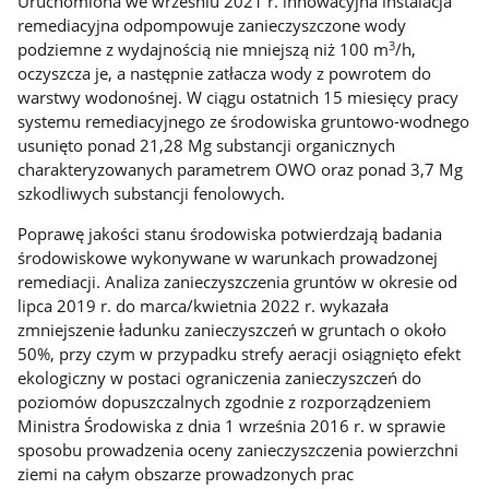
Uruchomiona we wrześniu 2021 r. innowacyjna instalacja
remediacyjna odpompowuje zanieczyszczone wody
3
podziemne z wydajnością nie mniejszą niż 100 m
/h,
oczyszcza je, a następnie zatłacza wody z powrotem do
warstwy wodonośnej. W ciągu ostatnich 15 miesięcy pracy
systemu remediacyjnego ze środowiska gruntowo-wodnego
usunięto ponad 21,28 Mg substancji organicznych
charakteryzowanych parametrem OWO oraz ponad 3,7 Mg
szkodliwych substancji fenolowych.
Poprawę jakości stanu środowiska potwierdzają badania
środowiskowe wykonywane w warunkach prowadzonej
remediacji. Analiza zanieczyszczenia gruntów w okresie od
lipca 2019 r. do marca/kwietnia 2022 r. wykazała
zmniejszenie ładunku zanieczyszczeń w gruntach o około
50%, przy czym w przypadku strefy aeracji osiągnięto efekt
ekologiczny w postaci ograniczenia zanieczyszczeń do
poziomów dopuszczalnych zgodnie z rozporządzeniem
Ministra Środowiska z dnia 1 września 2016 r. w sprawie
sposobu prowadzenia oceny zanieczyszczenia powierzchni
ziemi na całym obszarze prowadzonych prac