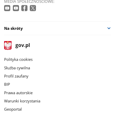
MEDIA SPOŁECZNOŚCIOWE:
Na skróty
stopka
Strona
gov.pl
gov.pl
główna
gov.pl
Polityka cookies
Służba cywilna
Profil zaufany
BIP
Prawa autorskie
Warunki korzystania
Geoportal