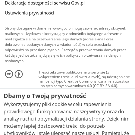
Deklaracja dostępności serwisu Gov.pl
Ustawienia prywatności
Strony dostępne w domenie www.gov.pl mogą zawierać adresy skrzynek
mailowych. Użytkownik korzystający z odnośnika będącego adresem e-
mail zgadza się na przetwarzanie jego danych (adres e-mail oraz
dobrowolnie podanych danych w wiadomości) w celu przesłania
odpowiedzi na przesłane pytania. Szczegóły przetwarzania danych przez
każdą z jednostek znajdują się w ich politykach przetwarzania danych
osobowych.
Treści tekstowe publikowane w serwisie (z
wyłączeniem treści audiowizualnych), są udostępniane
na licencji typu Creative Commons: uznanie autorstwa
- na tych samych warunkach 4.0 (CC BY-SA 4.0).
Materiały audiowizualne, w tym zdjęcia, materiały
Dbamy o Twoją prywatność
audio i wideo, są udostępniane na licencji typu
Creative Commons: uznanie autorstwa użycie
Wykorzystujemy pliki cookie w celu zapewnienia
niekomercyjne - bez utworów zależnych 4.0 (CC BY-
NC-ND 4.0), o ile nie jest to stwierdzone inaczej.
prawidłowego funkcjonowania naszej witryny oraz do
analizy ruchu i optymalizacji działania strony. Dzięki nim
możemy lepiej dostosować treści do potrzeb
użytkowników i stale ulepszać nasze usługi. Pamiętaj, że