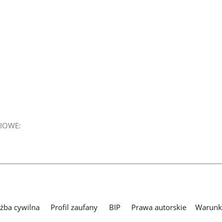
IOWE:
użba cywilna
Profil zaufany
BIP
Prawa autorskie
Warunki