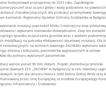
ędzie funkcjonował
przynajmniej do 2023 roku. Zapobiegnie
ę zanieczyszczeń oraz oczyści glebę i wody podziemne na powierzc
substancji charakterystycznych dla produkcji przemysłowej dawneg
n Kosmalski, Regionalny Dyrektor Ochrony Środowiska w Bydgosz
konanie instalacji poprzedził blisko 2-miesięczny etap pilotażowy
ektowano i wykonano stanowisko doświadczalne. Etap ten pozwolił
acyjnego sposobu oczyszczania gruntów wraz z wodami podziemny
 modyfikacji na potrzeby efektywności docelowej instalacji. Dla b
łań remediacyjnych, na terenach dawnego ZACHEMU wykonano takż
ringu złożoną z kilkunastu piezometrów wyposażonych w zestaw
ików dla pomiaru wybranych parametrów.
iacji wynosi ponad 90 mln złotych. Projekt „Remediacja terenów
ejonie dawnych ZCh „ZACHEM” w Bydgoszczy w celu likwidacji zagr
skowych, w tym dla obszaru Natura 2000 Dolina Dolnej Wisły oraz 
ółfinansowany przez Unię Europejską ze środków Europejskiego Fun
ogramu Infrastruktura i Środowisko.