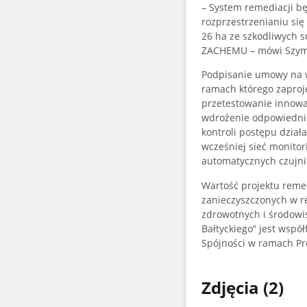
– System remediacji b
rozprzestrzenianiu si
26 ha ze szkodliwych 
ZACHEMU – mówi Szymo
Podpisanie umowy na wy
ramach którego zaproj
przetestowanie innow
wdrożenie odpowiednich
kontroli postępu dzia
wcześniej sieć monito
automatycznych czujn
Wartość projektu remed
zanieczyszczonych w r
zdrowotnych i środowi
Bałtyckiego” jest wsp
Spójności w ramach Pr
Zdjęcia (2)