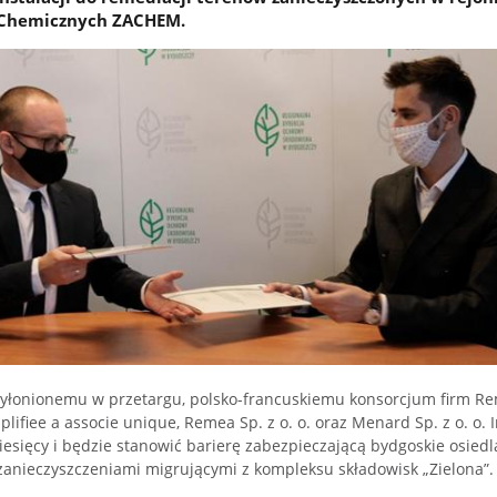
Chemicznych ZACHEM.
yłonionemu w przetargu, polsko-francuskiemu konsorcjum firm R
plifiee a associe unique, Remea Sp. z o. o. oraz Menard Sp. z o. o. I
esięcy i będzie stanowić barierę zabezpieczającą bydgoskie osied
zanieczyszczeniami migrującymi z kompleksu składowisk „Zielona”.