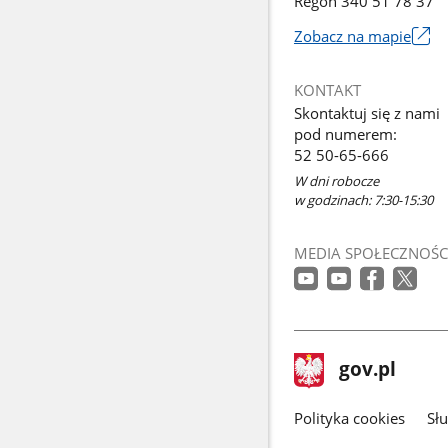
Regon 340 51 78 37
Zobacz na mapie
Link
otworzy
KONTAKT
się
Skontaktuj się z nami
w
pod numerem:
nowym
52 50-65-666
oknie
W dni robocze
w godzinach: 7:30-15:30
MEDIA SPOŁECZNOŚC
stopka
Strona
gov.pl
gov.pl
główna
gov.pl
Polityka cookies
Sł