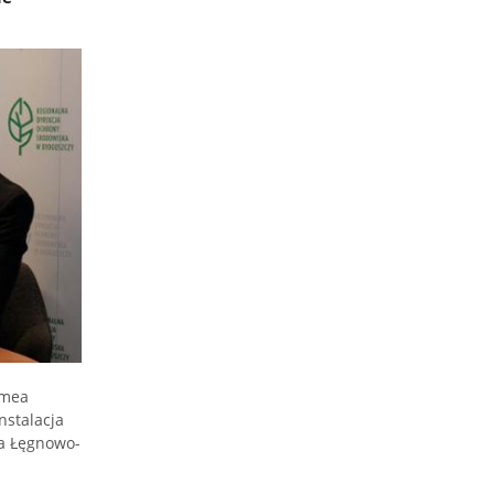
emea
nstalacja
la Łęgnowo-