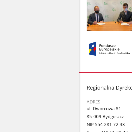
Pokaż
zdjęcie
1
z
galerii.
stopka
Regionalna Dyrek
ADRES
ul. Dworcowa 81
85-009 Bydgoszcz
NIP 554 281 72 43