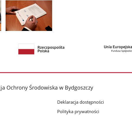
Pokaż
zdjęcie
2
z
galerii.
cja Ochrony Środowiska w Bydgoszczy
Deklaracja dostępności
Polityka prywatności