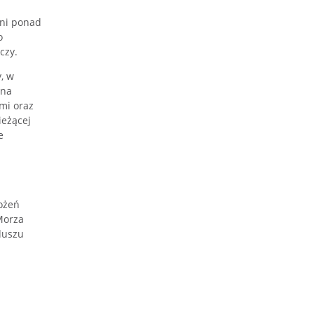
hni ponad
o
czy.
, w
 na
mi oraz
ieżącej
e
ożeń
Morza
duszu