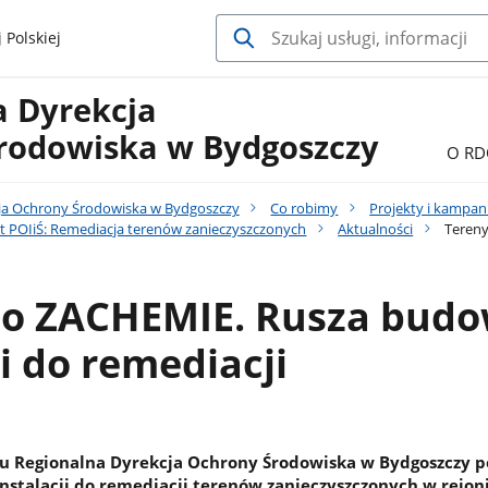
 Polskiej
a Dyrekcja
rodowiska w Bydgoszczy
O RD
ja Ochrony Środowiska w Bydgoszczy
Co robimy
Projekty i kampan
t POIiŚ: Remediacja terenów zanieczyszczonych
Aktualności
Tereny
po ZACHEMIE. Rusza bud
ji do remediacji
ku Regionalna Dyrekcja Ochrony Środowiska w Bydgoszczy p
talacji do remediacji terenów zanieczyszczonych w rejon