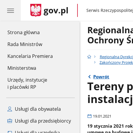
gov.pl
gov.pl
Serwis Rzeczypospolitej
Regionaln
gov.pl
Strona główna
Ochrony Ś
Rada Ministrów
Kancelaria Premiera
Regionalna Dyrekc
Zakończony Projek
Ministerstwa
Powrót
Urzędy, instytucje
Tereny 
i placówki RP
instalac
Usługi dla obywatela
19.01.2021
Usługi dla przedsiębiorcy
19 stycznia 2021 ro
umowę na budowę ins
Usługi dla urzędnika