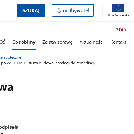
Logowanie
SZUKAJ
mObywatel
do
panelu
OŚ
Co robimy
Załatw sprawę
Aktualności
Kontakt
ie społeczne
 po ZACHEMIE. Rusza budowa instalacji do remediacji
owa
odpisała
ie