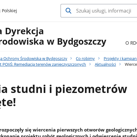
 Polskiej
a Dyrekcja
rodowiska w Bydgoszczy
O RD
ja Ochrony Środowiska w Bydgoszczy
Co robimy
Projekty i kampan
t POIiŚ: Remediacja terenów zanieczyszczonych
Aktualności
Wierce
a studni i piezometrów
te!
. rozpoczęły się wiercenia pierwszych otworów geologicznyc
onanie projektu robót geologicznych i odwiercenie studn