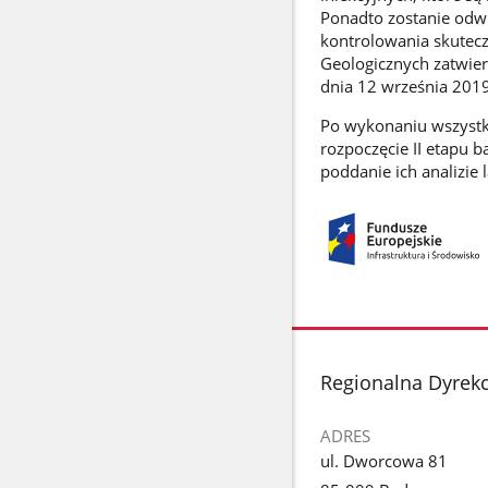
Ponadto zostanie odw
kontrolowania skutecz
Geologicznych zatwie
dnia 12 września 2019
Po wykonaniu wszystk
rozpoczęcie II etapu
poddanie ich analizie 
stopka
Regionalna Dyrek
ADRES
ul. Dworcowa 81