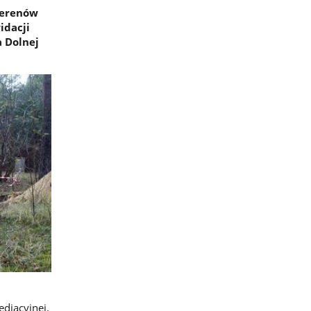
terenów
idacji
 Dolnej
ediacyjnej.