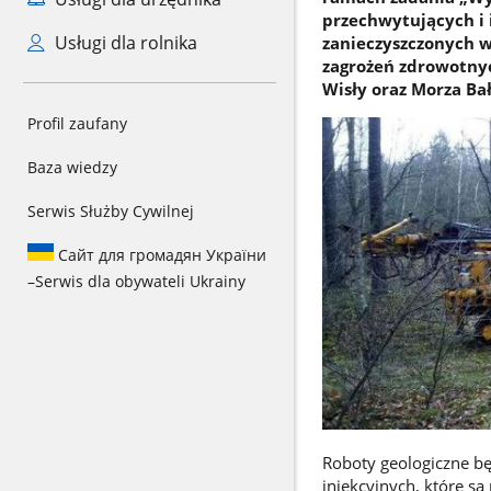
przechwytujących i 
Usługi dla rolnika
zanieczyszczonych w
zagrożeń zdrowotnyc
Wisły oraz Morza Bał
Profil zaufany
Baza wiedzy
Serwis Służby Cywilnej
Сайт для громадян України
–
Serwis dla obywateli Ukrainy
Roboty geologiczne b
iniekcyjnych, które są