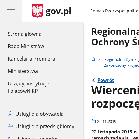
gov.pl
gov.pl
Serwis Rzeczypospolitej
Regionaln
gov.pl
Strona główna
Ochrony Ś
Rada Ministrów
Kancelaria Premiera
Regionalna Dyrekc
Zakończony Projek
Ministerstwa
Powrót
Urzędy, instytucje
Wierceni
i placówki RP
rozpoczę
Usługi dla obywatela
22.11.2019
Usługi dla przedsiębiorcy
22 listopada 2019 r
ramach zadania „Wyk
Usługi dla urzędnika