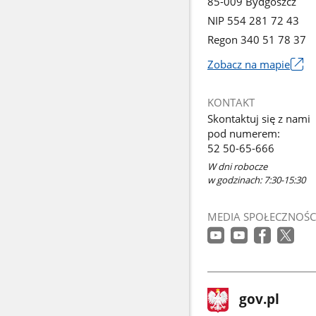
85-009 Bydgoszcz
NIP 554 281 72 43
Regon 340 51 78 37
Zobacz na mapie
Link
otworzy
KONTAKT
się
Skontaktuj się z nami
w
pod numerem:
nowym
52 50-65-666
oknie
W dni robocze
w godzinach: 7:30-15:30
MEDIA SPOŁECZNOŚC
stopka
Strona
gov.pl
gov.pl