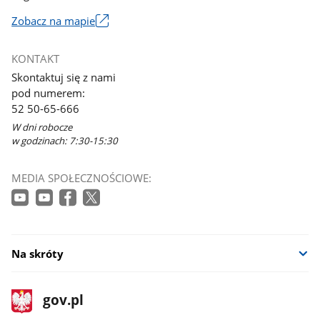
Zobacz na mapie
Link
otworzy
KONTAKT
się
Skontaktuj się z nami
w
pod numerem:
nowym
52 50-65-666
oknie
W dni robocze
w godzinach: 7:30-15:30
MEDIA SPOŁECZNOŚCIOWE:
Na skróty
stopka
Strona
gov.pl
gov.pl
główna