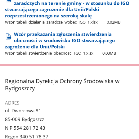
zaradczych na terenie gminy - w stosunku do IGO
stwarzającego zagrożenie dla Unii/Polski
rozprzestrzenionego na szeroką skalę
Wzor​_tabeli​_dzialania​_zaradcze​_wobec​_IGO​_1.xlsx
0.02MB
Wzór przekazania zgłoszenia stwierdzenia
obecności w środowisku IGO stwarzającego
zagrożenie dla Unii/Polski
Wzor​_tabeli​_stwierdzenie​_obecnosci​_IGO​_1.xlsx
0.03MB
stopka
Regionalna Dyrekcja Ochrony Środowiska w
Bydgoszczy
ADRES
ul. Dworcowa 81
85-009 Bydgoszcz
NIP 554 281 72 43
Regon 340 51 78 37