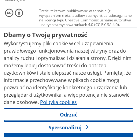
Treści tekstowe publikowane w serwisie (z
wyłączeniem treści audiowizualnych), są udostępniane
na licencji typu Creative Commons: uznanie autorstwa
- na tych samych warunkach 4.0 (CC BY-SA 4.0).
Materiały audiowizualne, w tym zdjęcia, materiały
Dbamy o Twoją prywatność
audio i wideo, są udostępniane na licencji typu
Creative Commons: uznanie autorstwa użycie
Wykorzystujemy pliki cookie w celu zapewnienia
niekomercyjne - bez utworów zależnych 4.0 (CC BY-
NC-ND 4.0), o ile nie jest to stwierdzone inaczej.
prawidłowego funkcjonowania naszej witryny oraz do
analizy ruchu i optymalizacji działania strony. Dzięki nim
możemy lepiej dostosować treści do potrzeb
użytkowników i stale ulepszać nasze usługi. Pamiętaj, że
informacje przechowywane w plikach cookie mogą
pozwalać na identyfikację konkretnego urządzenia lub
przeglądarki użytkownika, a więc potencjalnie stanowić
dane osobowe.
Polityka cookies
Odrzuć
Spersonalizuj