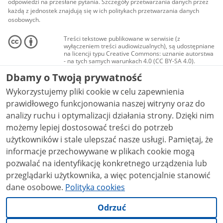
odpowiedzi na przesłane pytania. Szczegóły przetwarzania danych przez
każdą z jednostek znajdują się w ich politykach przetwarzania danych
osobowych.
Treści tekstowe publikowane w serwisie (z
wyłączeniem treści audiowizualnych), są udostępniane
na licencji typu Creative Commons: uznanie autorstwa
- na tych samych warunkach 4.0 (CC BY-SA 4.0).
Materiały audiowizualne, w tym zdjęcia, materiały
Dbamy o Twoją prywatność
audio i wideo, są udostępniane na licencji typu
Creative Commons: uznanie autorstwa użycie
Wykorzystujemy pliki cookie w celu zapewnienia
niekomercyjne - bez utworów zależnych 4.0 (CC BY-
NC-ND 4.0), o ile nie jest to stwierdzone inaczej.
prawidłowego funkcjonowania naszej witryny oraz do
analizy ruchu i optymalizacji działania strony. Dzięki nim
możemy lepiej dostosować treści do potrzeb
użytkowników i stale ulepszać nasze usługi. Pamiętaj, że
informacje przechowywane w plikach cookie mogą
pozwalać na identyfikację konkretnego urządzenia lub
przeglądarki użytkownika, a więc potencjalnie stanowić
dane osobowe.
Polityka cookies
Odrzuć