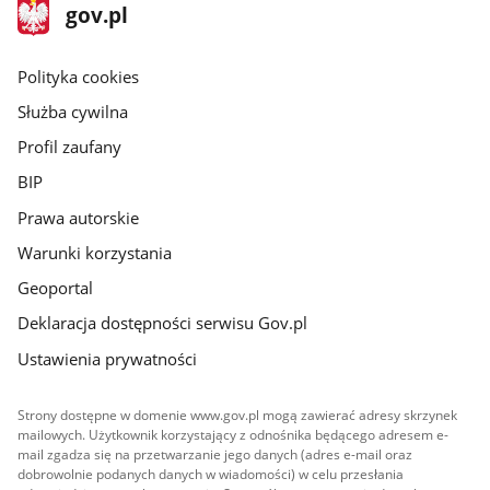
stopka
Strona
gov.pl
gov.pl
główna
gov.pl
Polityka cookies
Służba cywilna
Profil zaufany
BIP
Prawa autorskie
Warunki korzystania
Geoportal
Deklaracja dostępności serwisu Gov.pl
Ustawienia prywatności
Strony dostępne w domenie www.gov.pl mogą zawierać adresy skrzynek
mailowych. Użytkownik korzystający z odnośnika będącego adresem e-
mail zgadza się na przetwarzanie jego danych (adres e-mail oraz
dobrowolnie podanych danych w wiadomości) w celu przesłania