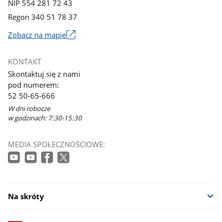
NIP 554 281 72 43
Regon 340 51 78 37
Zobacz na mapie
Link
otworzy
KONTAKT
się
Skontaktuj się z nami
w
pod numerem:
nowym
52 50-65-666
oknie
W dni robocze
w godzinach: 7:30-15:30
MEDIA SPOŁECZNOŚCIOWE:
Na skróty