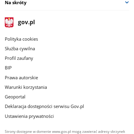
Na skróty
stopka
Strona
gov.pl
gov.pl
główna
gov.pl
Polityka cookies
Służba cywilna
Profil zaufany
BIP
Prawa autorskie
Warunki korzystania
Geoportal
Deklaracja dostępności serwisu Gov.pl
Ustawienia prywatności
Strony dostępne w domenie www.gov.pl mogą zawierać adresy skrzynek