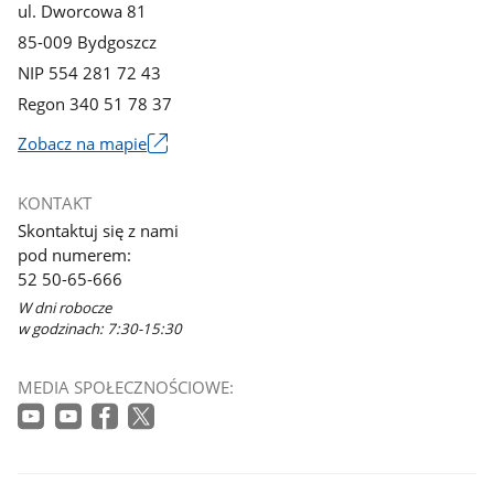
ul. Dworcowa 81
85-009 Bydgoszcz
NIP 554 281 72 43
Regon 340 51 78 37
Zobacz na mapie
Link
otworzy
KONTAKT
się
Skontaktuj się z nami
w
pod numerem:
nowym
52 50-65-666
oknie
W dni robocze
w godzinach: 7:30-15:30
MEDIA SPOŁECZNOŚCIOWE: