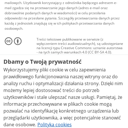
mailowych. Użytkownik korzystający z odnośnika będącego adresem e-
mail zgadza się na przetwarzanie jego danych (adres e-mail oraz
dobrowolnie podanych danych w wiadomości) w celu przesłania
odpowiedzi na przesłane pytania. Szczegóły przetwarzania danych przez
każdą z jednostek znajdują się w ich politykach przetwarzania danych
osobowych.
Treści tekstowe publikowane w serwisie (z
wyłączeniem treści audiowizualnych), są udostępniane
na licencji typu Creative Commons: uznanie autorstwa
- na tych samych warunkach 4.0 (CC BY-SA 4.0).
Materiały audiowizualne, w tym zdjęcia, materiały
Dbamy o Twoją prywatność
audio i wideo, są udostępniane na licencji typu
Creative Commons: uznanie autorstwa użycie
Wykorzystujemy pliki cookie w celu zapewnienia
niekomercyjne - bez utworów zależnych 4.0 (CC BY-
NC-ND 4.0), o ile nie jest to stwierdzone inaczej.
prawidłowego funkcjonowania naszej witryny oraz do
analizy ruchu i optymalizacji działania strony. Dzięki nim
możemy lepiej dostosować treści do potrzeb
użytkowników i stale ulepszać nasze usługi. Pamiętaj, że
informacje przechowywane w plikach cookie mogą
pozwalać na identyfikację konkretnego urządzenia lub
przeglądarki użytkownika, a więc potencjalnie stanowić
dane osobowe.
Polityka cookies