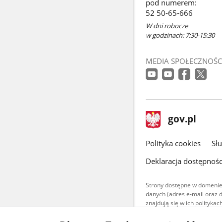
pod numerem:
nowym
52 50-65-666
oknie
W dni robocze
w godzinach: 7:30-15:30
MEDIA SPOŁECZNOŚC
stopka
Strona
gov.pl
gov.pl
główna
gov.pl
Polityka cookies
Sł
Deklaracja dostępnośc
Strony dostępne w domenie
danych (adres e-mail oraz 
znajdują się w ich polityk
Treści teksto