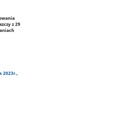
powania
zczy z 29
waniach
 2023r.,