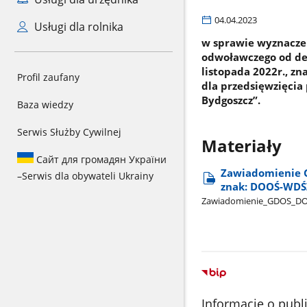
04.04.2023
Usługi dla rolnika
w sprawie wyznacze
odwoławczego od dec
listopada 2022r., 
Profil zaufany
dla przedsięwzięcia
Bydgoszcz”.
Baza wiedzy
Serwis Służby Cywilnej
Materiały
Сайт для громадян України
Zawiadomienie G
–
Serwis dla obywateli Ukrainy
znak: DOOŚ-WDŚZ
Zawiadomienie​_GDOS​_D
Informacje o publ