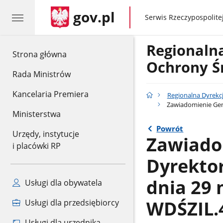
gov.pl
gov.pl
Serwis Rzeczypospolitej
Regionaln
gov.pl
Strona główna
Ochrony Ś
Rada Ministrów
Kancelaria Premiera
Regionalna Dyrekc
Zawiadomienie Gene
Ministerstwa
Powrót
Urzędy, instytucje
Zawiado
i placówki RP
Dyrekto
dnia 29 
Usługi dla obywatela
WDŚZIL.4
Usługi dla przedsiębiorcy
Usługi dla urzędnika