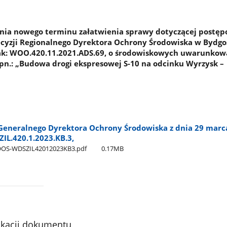
nia nowego terminu załatwienia sprawy dotyczącej postę
yzji Regionalnego Dyrektora Ochrony Środowiska w Bydgos
znak: WOO.420.11.2021.ADS.69, o środowiskowych uwarunko
 pn.: „Budowa drogi ekspresowej S-10 na odcinku Wyrzysk –
eneralnego Dyrektora Ochrony Środowiska z dnia 29 marca
IL.420.1.2023.KB.3,
OOS-WDSZIL42012023KB3.pdf
0.17MB
ikacji dokumentu