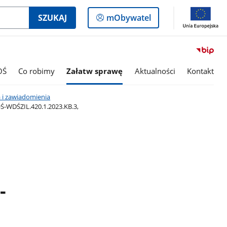
Logowanie
SZUKAJ
mObywatel
do
panelu
OŚ
Co robimy
Załatw sprawę
Aktualności
Kontakt
 i zawiadomienia
Ś-WDŚZIL.420.1.2023.KB.3,
-