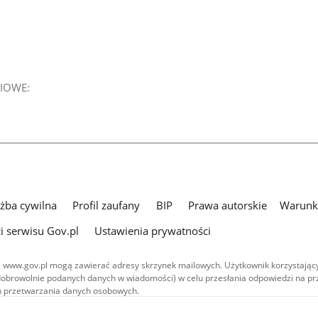
IOWE:
użba cywilna
Profil zaufany
BIP
Prawa autorskie
Warunki
i serwisu Gov.pl
Ustawienia prywatności
 www.gov.pl mogą zawierać adresy skrzynek mailowych. Użytkownik korzystający
dobrowolnie podanych danych w wiadomości) w celu przesłania odpowiedzi na prz
ach przetwarzania danych osobowych.
we publikowane w serwisie (z wyłączeniem treści audiowizualnych), są