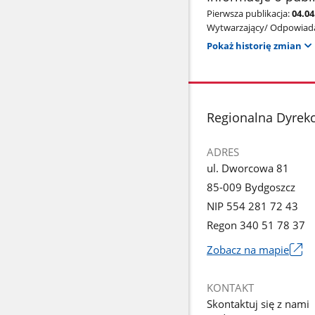
Pierwsza publikacja:
04.04
Wytwarzający/ Odpowiada
Pokaż historię zmian
stopka
Regionalna Dyrek
ADRES
ul. Dworcowa 81
85-009 Bydgoszcz
NIP 554 281 72 43
Regon 340 51 78 37
Zobacz na mapie
Link
otworzy
KONTAKT
się
Skontaktuj się z nami
w