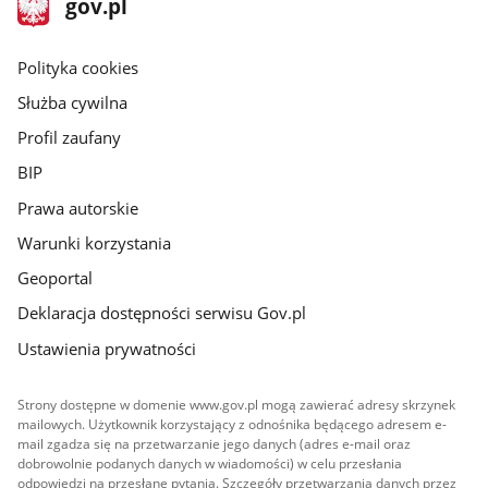
Strona
gov.pl
gov.pl
główna
gov.pl
Polityka cookies
Służba cywilna
Profil zaufany
BIP
Prawa autorskie
Warunki korzystania
Geoportal
Deklaracja dostępności serwisu Gov.pl
Ustawienia prywatności
Strony dostępne w domenie www.gov.pl mogą zawierać adresy skrzynek
mailowych. Użytkownik korzystający z odnośnika będącego adresem e-
mail zgadza się na przetwarzanie jego danych (adres e-mail oraz
dobrowolnie podanych danych w wiadomości) w celu przesłania
odpowiedzi na przesłane pytania. Szczegóły przetwarzania danych przez