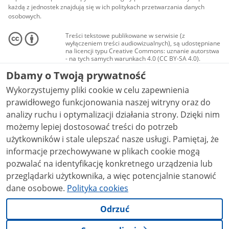
każdą z jednostek znajdują się w ich politykach przetwarzania danych
osobowych.
Treści tekstowe publikowane w serwisie (z
wyłączeniem treści audiowizualnych), są udostępniane
na licencji typu Creative Commons: uznanie autorstwa
- na tych samych warunkach 4.0 (CC BY-SA 4.0).
Materiały audiowizualne, w tym zdjęcia, materiały
Dbamy o Twoją prywatność
audio i wideo, są udostępniane na licencji typu
Creative Commons: uznanie autorstwa użycie
Wykorzystujemy pliki cookie w celu zapewnienia
niekomercyjne - bez utworów zależnych 4.0 (CC BY-
NC-ND 4.0), o ile nie jest to stwierdzone inaczej.
prawidłowego funkcjonowania naszej witryny oraz do
analizy ruchu i optymalizacji działania strony. Dzięki nim
możemy lepiej dostosować treści do potrzeb
użytkowników i stale ulepszać nasze usługi. Pamiętaj, że
informacje przechowywane w plikach cookie mogą
pozwalać na identyfikację konkretnego urządzenia lub
przeglądarki użytkownika, a więc potencjalnie stanowić
dane osobowe.
Polityka cookies
Odrzuć