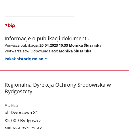
Informacje o publikacji dokumentu
Pierwsza publikacja:
20.04.2023 10:33 Monika Ślusarska
Wytwarzający/ Odpowiadający:
Monika Ślusarska
Pokaż historię zmian
stopka
Regionalna Dyrekcja Ochrony Środowiska w
Bydgoszczy
ADRES
ul. Dworcowa 81
85-009 Bydgoszcz
NIP 554 281 72 43