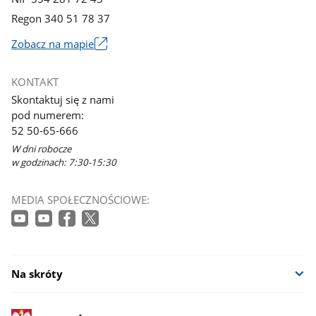
Regon 340 51 78 37
Zobacz na mapie
Link
otworzy
KONTAKT
się
Skontaktuj się z nami
w
pod numerem:
nowym
52 50-65-666
oknie
W dni robocze
w godzinach: 7:30-15:30
MEDIA SPOŁECZNOŚCIOWE:
Na skróty
stopka