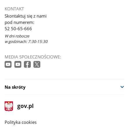
otworzy
KONTAKT
się
Skontaktuj się z nami
w
pod numerem:
nowym
52 50-65-666
oknie
W dni robocze
w godzinach: 7:30-15:30
MEDIA SPOŁECZNOŚCIOWE:
Na skróty
stopka
Strona
gov.pl
gov.pl
główna
gov.pl
Polityka cookies