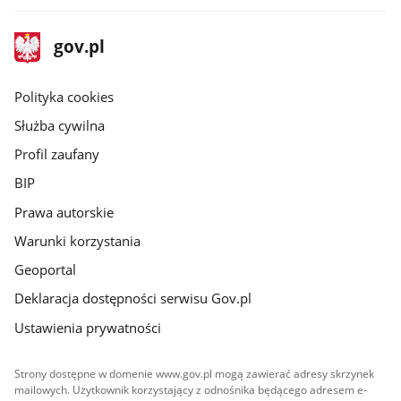
stopka
Strona
gov.pl
gov.pl
główna
gov.pl
Polityka cookies
Służba cywilna
Profil zaufany
BIP
Prawa autorskie
Warunki korzystania
Geoportal
Deklaracja dostępności serwisu Gov.pl
Ustawienia prywatności
Strony dostępne w domenie www.gov.pl mogą zawierać adresy skrzynek
mailowych. Użytkownik korzystający z odnośnika będącego adresem e-