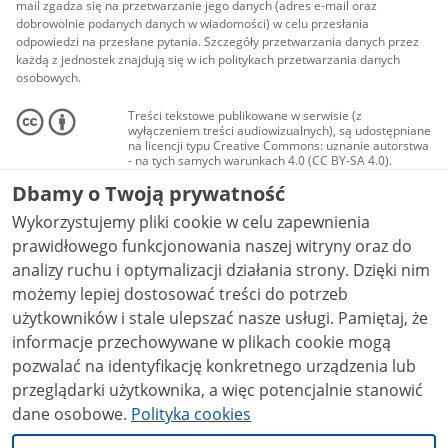
mail zgadza się na przetwarzanie jego danych (adres e-mail oraz
dobrowolnie podanych danych w wiadomości) w celu przesłania
odpowiedzi na przesłane pytania. Szczegóły przetwarzania danych przez
każdą z jednostek znajdują się w ich politykach przetwarzania danych
osobowych.
Treści tekstowe publikowane w serwisie (z
wyłączeniem treści audiowizualnych), są udostępniane
na licencji typu Creative Commons: uznanie autorstwa
- na tych samych warunkach 4.0 (CC BY-SA 4.0).
Materiały audiowizualne, w tym zdjęcia, materiały
Dbamy o Twoją prywatność
audio i wideo, są udostępniane na licencji typu
Creative Commons: uznanie autorstwa użycie
Wykorzystujemy pliki cookie w celu zapewnienia
niekomercyjne - bez utworów zależnych 4.0 (CC BY-
NC-ND 4.0), o ile nie jest to stwierdzone inaczej.
prawidłowego funkcjonowania naszej witryny oraz do
analizy ruchu i optymalizacji działania strony. Dzięki nim
możemy lepiej dostosować treści do potrzeb
użytkowników i stale ulepszać nasze usługi. Pamiętaj, że
informacje przechowywane w plikach cookie mogą
pozwalać na identyfikację konkretnego urządzenia lub
przeglądarki użytkownika, a więc potencjalnie stanowić
dane osobowe.
Polityka cookies