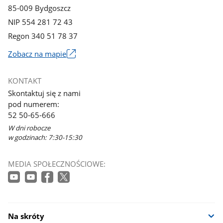
85-009 Bydgoszcz
NIP 554 281 72 43
Regon 340 51 78 37
Zobacz na mapie
Link
otworzy
KONTAKT
się
Skontaktuj się z nami
w
pod numerem:
nowym
52 50-65-666
oknie
W dni robocze
w godzinach: 7:30-15:30
MEDIA SPOŁECZNOŚCIOWE:
Na skróty