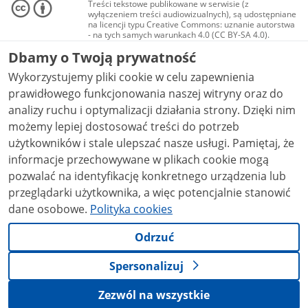
Treści tekstowe publikowane w serwisie (z
wyłączeniem treści audiowizualnych), są udostępniane
na licencji typu Creative Commons: uznanie autorstwa
- na tych samych warunkach 4.0 (CC BY-SA 4.0).
Materiały audiowizualne, w tym zdjęcia, materiały
Dbamy o Twoją prywatność
audio i wideo, są udostępniane na licencji typu
Creative Commons: uznanie autorstwa użycie
Wykorzystujemy pliki cookie w celu zapewnienia
niekomercyjne - bez utworów zależnych 4.0 (CC BY-
NC-ND 4.0), o ile nie jest to stwierdzone inaczej.
prawidłowego funkcjonowania naszej witryny oraz do
analizy ruchu i optymalizacji działania strony. Dzięki nim
możemy lepiej dostosować treści do potrzeb
użytkowników i stale ulepszać nasze usługi. Pamiętaj, że
informacje przechowywane w plikach cookie mogą
pozwalać na identyfikację konkretnego urządzenia lub
przeglądarki użytkownika, a więc potencjalnie stanowić
dane osobowe.
Polityka cookies
Odrzuć
Spersonalizuj
Zezwól na wszystkie