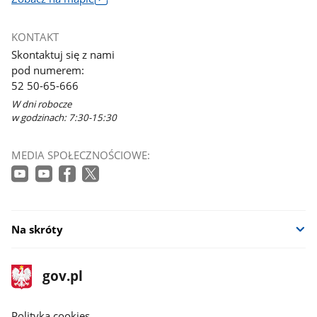
Link
otworzy
KONTAKT
się
Skontaktuj się z nami
w
pod numerem:
nowym
52 50-65-666
oknie
W dni robocze
w godzinach: 7:30-15:30
MEDIA SPOŁECZNOŚCIOWE:
Na skróty
stopka
Strona
gov.pl
gov.pl
główna
gov.pl
Polityka cookies