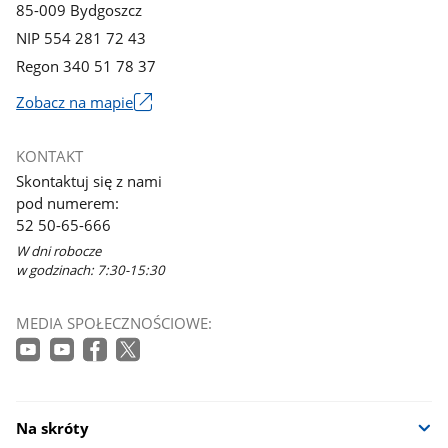
85-009 Bydgoszcz
NIP 554 281 72 43
Regon 340 51 78 37
Zobacz na mapie
Link
otworzy
KONTAKT
się
Skontaktuj się z nami
w
pod numerem:
nowym
52 50-65-666
oknie
W dni robocze
w godzinach: 7:30-15:30
MEDIA SPOŁECZNOŚCIOWE:
Na skróty