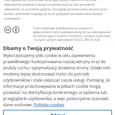
dobrowolnie podanych danych w wiadomości) w celu przesłania
odpowiedzi na przesłane pytania. Szczegóły przetwarzania danych przez
każdą z jednostek znajdują się w ich politykach przetwarzania danych
osobowych.
Treści tekstowe publikowane w serwisie (z
wyłączeniem treści audiowizualnych), są udostępniane
na licencji typu Creative Commons: uznanie autorstwa
- na tych samych warunkach 4.0 (CC BY-SA 4.0).
Materiały audiowizualne, w tym zdjęcia, materiały
Dbamy o Twoją prywatność
audio i wideo, są udostępniane na licencji typu
Creative Commons: uznanie autorstwa użycie
Wykorzystujemy pliki cookie w celu zapewnienia
niekomercyjne - bez utworów zależnych 4.0 (CC BY-
NC-ND 4.0), o ile nie jest to stwierdzone inaczej.
prawidłowego funkcjonowania naszej witryny oraz do
analizy ruchu i optymalizacji działania strony. Dzięki nim
możemy lepiej dostosować treści do potrzeb
użytkowników i stale ulepszać nasze usługi. Pamiętaj, że
informacje przechowywane w plikach cookie mogą
pozwalać na identyfikację konkretnego urządzenia lub
przeglądarki użytkownika, a więc potencjalnie stanowić
dane osobowe.
Polityka cookies