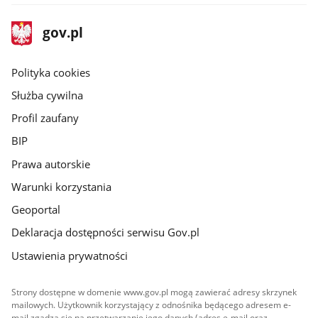
stopka
Strona
gov.pl
gov.pl
główna
gov.pl
Polityka cookies
Służba cywilna
Profil zaufany
BIP
Prawa autorskie
Warunki korzystania
Geoportal
Deklaracja dostępności serwisu Gov.pl
Ustawienia prywatności
Strony dostępne w domenie www.gov.pl mogą zawierać adresy skrzynek
mailowych. Użytkownik korzystający z odnośnika będącego adresem e-
mail zgadza się na przetwarzanie jego danych (adres e-mail oraz