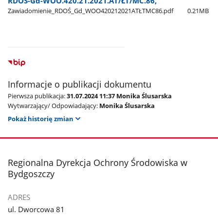
RDOŚ-Gd-WOO.420.21.2021.AT/ŁT/MC.86,
Zawiadomienie​_RDOŚ​_Gd​_WOO420212021ATŁTMC86.pdf
0.21MB
Informacje o publikacji dokumentu
Pierwsza publikacja:
31.07.2024 11:37 Monika Ślusarska
Wytwarzający/ Odpowiadający:
Monika Ślusarska
Pokaż historię zmian
stopka
Regionalna Dyrekcja Ochrony Środowiska w
Bydgoszczy
ADRES
ul. Dworcowa 81