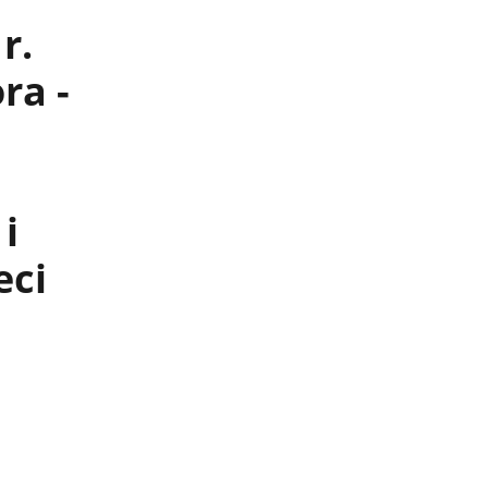
r.
ra -
i
eci