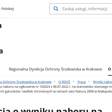
 Polskiej
a
a
Regionalna Dyrekcja Ochrony Środowiska w Krakowie
O
ja Ochrony Środowiska w Krakowie
O RDOŚ
Praca
Wyniki nabo
u naboru na ogłoszenie nr 102023 z 06.07.2022 r. na stanowisko starszego i
ch gatunków i siedlisk chronionych w ramach sieci Natura 2000 w Małopols
cja o wyniku naboru na