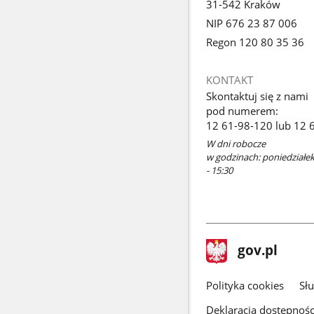
31-542 Kraków
NIP 676 23 87 006
Regon 120 80 35 36
KONTAKT
Skontaktuj się z nami
pod numerem:
12 61-98-120 lub 12 
W dni robocze
w godzinach: poniedziałek 
- 15:30
stopka
Strona
gov.pl
gov.pl
główna
gov.pl
Polityka cookies
Sł
Deklaracja dostępnośc