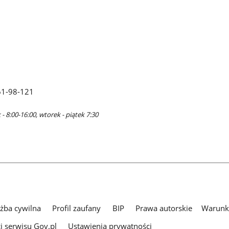
61-98-121
- 8:00-16:00, wtorek - piątek 7:30
użba cywilna
Profil zaufany
BIP
Prawa autorskie
Warunki
i serwisu Gov.pl
Ustawienia prywatności