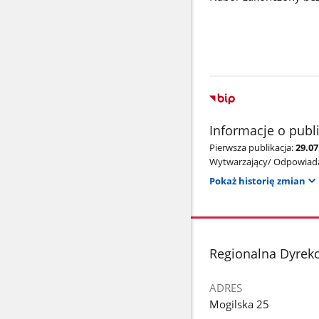
Informacje o publ
Pierwsza publikacja:
29.0
Wytwarzający/ Odpowiada
Pokaż historię zmian
stopka
Regionalna Dyrek
ADRES
Mogilska 25