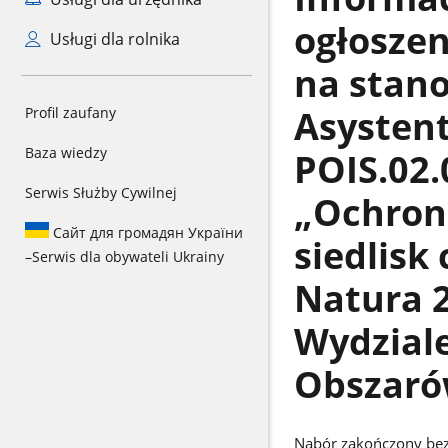
ogłoszen
Usługi dla rolnika
na stano
Asysten
Profil zaufany
Baza wiedzy
POIS.02.
Serwis Służby Cywilnej
„Ochron
Сайт для громадян України
siedlisk
–
Serwis dla obywateli Ukrainy
Natura 
Wydziale
Obszaró
Nabór zakończony bez