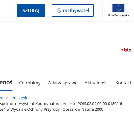
Logowanie
SZUKAJ
mObywatel
do
panelu
 RDOŚ
Co robimy
Załatw sprawę
Aktualności
Kontakt
ru
2022 rok
nspektora - Asystent Koordynatora projektu POIS.02.04.00-00-0180/16
ce ” w Wydziale Ochrony Przyrody i Obszarów Natura 2000