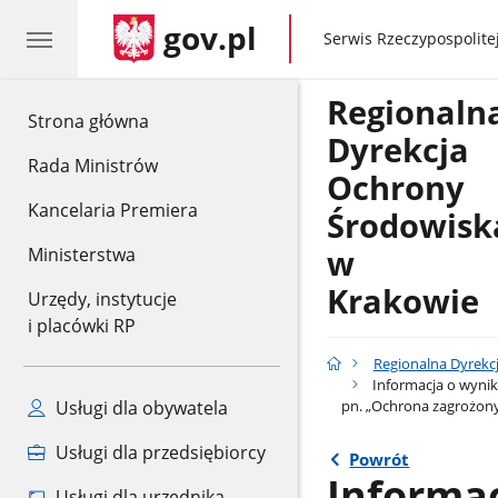
gov.pl
gov.pl
Serwis Rzeczypospolitej
Regionaln
gov.pl
Strona główna
Dyrekcja
Rada Ministrów
Ochrony
Kancelaria Premiera
Środowisk
w
Ministerstwa
Krakowie
Urzędy, instytucje
i placówki RP
Regionalna Dyrekc
Informacja o wynik
pn. „Ochrona zagrożony
Usługi dla obywatela
Usługi dla przedsiębiorcy
Powrót
Informa
Usługi dla urzędnika