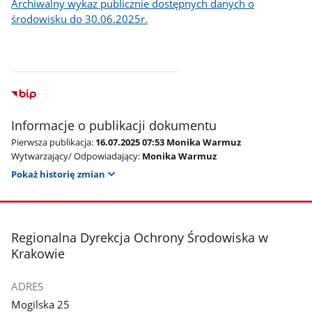
Archiwalny wykaz publicznie dostępnych danych o
środowisku do 30.06.2025r.
Informacje o publikacji dokumentu
Pierwsza publikacja:
16.07.2025 07:53 Monika Warmuz
Wytwarzający/ Odpowiadający:
Monika Warmuz
Pokaż historię zmian
stopka
Regionalna Dyrekcja Ochrony Środowiska w
Krakowie
ADRES
Mogilska 25