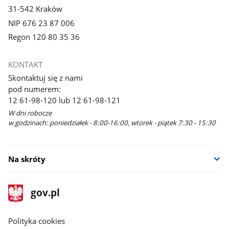
31-542 Kraków
NIP 676 23 87 006
Regon 120 80 35 36
KONTAKT
Skontaktuj się z nami
pod numerem:
12 61-98-120 lub 12 61-98-121
W dni robocze
w godzinach: poniedziałek - 8:00-16:00, wtorek - piątek 7:30 - 15:30
Na skróty
stopka
Strona
gov.pl
gov.pl
główna
gov.pl
Polityka cookies