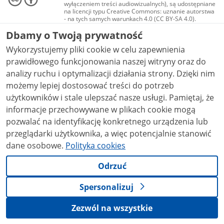
wyłączeniem treści audiowizualnych), są udostępniane
na licencji typu Creative Commons: uznanie autorstwa
- na tych samych warunkach 4.0 (CC BY-SA 4.0).
Materiały audiowizualne, w tym zdjęcia, materiały
Dbamy o Twoją prywatność
audio i wideo, są udostępniane na licencji typu
Creative Commons: uznanie autorstwa użycie
Wykorzystujemy pliki cookie w celu zapewnienia
niekomercyjne - bez utworów zależnych 4.0 (CC BY-
NC-ND 4.0), o ile nie jest to stwierdzone inaczej.
prawidłowego funkcjonowania naszej witryny oraz do
analizy ruchu i optymalizacji działania strony. Dzięki nim
możemy lepiej dostosować treści do potrzeb
użytkowników i stale ulepszać nasze usługi. Pamiętaj, że
informacje przechowywane w plikach cookie mogą
pozwalać na identyfikację konkretnego urządzenia lub
przeglądarki użytkownika, a więc potencjalnie stanowić
dane osobowe.
Polityka cookies
Odrzuć
Spersonalizuj
Zezwól na wszystkie