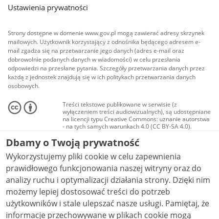
Ustawienia prywatności
Strony dostępne w domenie www.gov.pl mogą zawierać adresy skrzynek
mailowych. Użytkownik korzystający z odnośnika będącego adresem e-
mail zgadza się na przetwarzanie jego danych (adres e-mail oraz
dobrowolnie podanych danych w wiadomości) w celu przesłania
odpowiedzi na przesłane pytania. Szczegóły przetwarzania danych przez
każdą z jednostek znajdują się w ich politykach przetwarzania danych
osobowych.
Treści tekstowe publikowane w serwisie (z
wyłączeniem treści audiowizualnych), są udostępniane
na licencji typu Creative Commons: uznanie autorstwa
- na tych samych warunkach 4.0 (CC BY-SA 4.0).
Materiały audiowizualne, w tym zdjęcia, materiały
Dbamy o Twoją prywatność
audio i wideo, są udostępniane na licencji typu
Creative Commons: uznanie autorstwa użycie
Wykorzystujemy pliki cookie w celu zapewnienia
niekomercyjne - bez utworów zależnych 4.0 (CC BY-
NC-ND 4.0), o ile nie jest to stwierdzone inaczej.
prawidłowego funkcjonowania naszej witryny oraz do
analizy ruchu i optymalizacji działania strony. Dzięki nim
możemy lepiej dostosować treści do potrzeb
użytkowników i stale ulepszać nasze usługi. Pamiętaj, że
informacje przechowywane w plikach cookie mogą