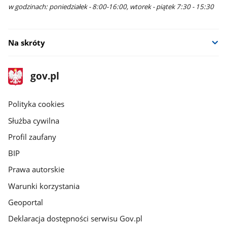
w godzinach: poniedziałek - 8:00-16:00, wtorek - piątek 7:30 - 15:30
Na skróty
stopka
Strona
gov.pl
gov.pl
główna
gov.pl
Polityka cookies
Służba cywilna
Profil zaufany
BIP
Prawa autorskie
Warunki korzystania
Geoportal
Deklaracja dostępności serwisu Gov.pl