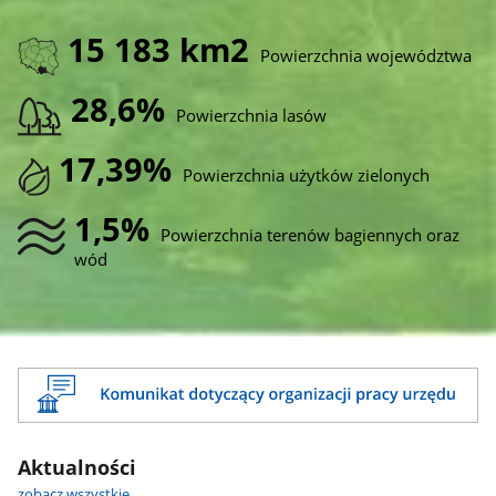
15 183 km2
Powierzchnia województwa
28,6%
Powierzchnia lasów
17,39%
Powierzchnia użytków zielonych
1,5%
Powierzchnia terenów bagiennych oraz
wód
Aktualności
zobacz wszystkie