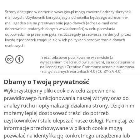
Strony dostępne w domenie www.gov.pl mogą zawierać adresy skrzynek
mailowych. Użytkownik korzystający z odnośnika będącego adresem e-
mail zgadza się na przetwarzanie jego danych (adres e-mail oraz
dobrowolnie podanych danych w wiadomości) w celu przesłania
odpowiedzi na przesłane pytania. Szczegóły przetwarzania danych przez
każdą z jednostek znajdują się w ich politykach przetwarzania danych
osobowych.
Treści tekstowe publikowane w serwisie (z
wyłączeniem treści audiowizualnych), są udostępniane
na licencji typu Creative Commons: uznanie autorstwa
- na tych samych warunkach 4.0 (CC BY-SA 4.0).
Materiały audiowizualne, w tym zdjęcia, materiały
Dbamy o Twoją prywatność
audio i wideo, są udostępniane na licencji typu
Creative Commons: uznanie autorstwa użycie
Wykorzystujemy pliki cookie w celu zapewnienia
niekomercyjne - bez utworów zależnych 4.0 (CC BY-
NC-ND 4.0), o ile nie jest to stwierdzone inaczej.
prawidłowego funkcjonowania naszej witryny oraz do
analizy ruchu i optymalizacji działania strony. Dzięki nim
możemy lepiej dostosować treści do potrzeb
użytkowników i stale ulepszać nasze usługi. Pamiętaj, że
informacje przechowywane w plikach cookie mogą
pozwalać na identyfikację konkretnego urządzenia lub