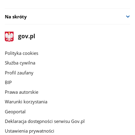
Na skróty
stopka
Strona
gov.pl
gov.pl
główna
gov.pl
Polityka cookies
Służba cywilna
Profil zaufany
BIP
Prawa autorskie
Warunki korzystania
Geoportal
Deklaracja dostępności serwisu Gov.pl
Ustawienia prywatności