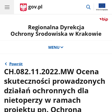
gov.pl
przejdź
do
wyszukiwar
Regionalna Dyrekcja
Ochrony Środowiska w Krakowie
MENU
Powrót
CH.082.11.2022.MW Ocena
skuteczności prowadzonych
działań ochronnych dla
nietoperzy w ramach
projektu pn. Ochrona