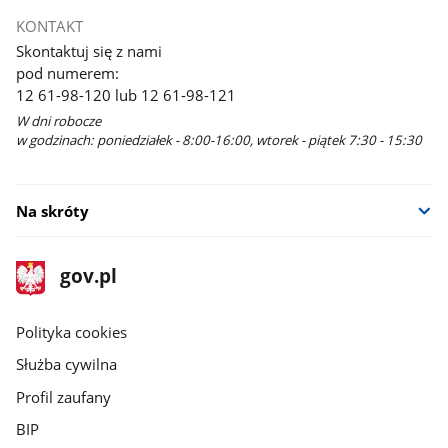
KONTAKT
Skontaktuj się z nami
pod numerem:
12 61-98-120 lub 12 61-98-121
W dni robocze
w godzinach: poniedziałek - 8:00-16:00, wtorek - piątek 7:30 - 15:30
Na skróty
stopka
Strona
gov.pl
gov.pl
główna
gov.pl
Polityka cookies
Służba cywilna
Profil zaufany
BIP