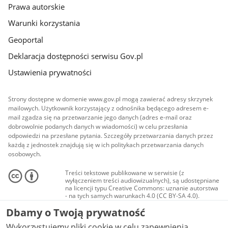
Prawa autorskie
Warunki korzystania
Geoportal
Deklaracja dostępności serwisu Gov.pl
Ustawienia prywatności
Strony dostępne w domenie www.gov.pl mogą zawierać adresy skrzynek
mailowych. Użytkownik korzystający z odnośnika będącego adresem e-
mail zgadza się na przetwarzanie jego danych (adres e-mail oraz
dobrowolnie podanych danych w wiadomości) w celu przesłania
odpowiedzi na przesłane pytania. Szczegóły przetwarzania danych przez
każdą z jednostek znajdują się w ich politykach przetwarzania danych
osobowych.
Treści tekstowe publikowane w serwisie (z
wyłączeniem treści audiowizualnych), są udostępniane
na licencji typu Creative Commons: uznanie autorstwa
- na tych samych warunkach 4.0 (CC BY-SA 4.0).
Materiały audiowizualne, w tym zdjęcia, materiały
Dbamy o Twoją prywatność
audio i wideo, są udostępniane na licencji typu
Creative Commons: uznanie autorstwa użycie
Wykorzystujemy pliki cookie w celu zapewnienia
niekomercyjne - bez utworów zależnych 4.0 (CC BY-