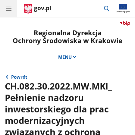
gov.pl
przejdź
do
wyszukiwar
Regionalna Dyrekcja
Ochrony Środowiska w Krakowie
MENU
Powrót
CH.082.30.2022.MW.MKl_
Pełnienie nadzoru
inwestorskiego dla prac
modernizacyjnych
związanych z ochroną