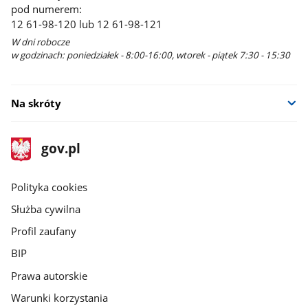
pod numerem:
12 61-98-120 lub 12 61-98-121
W dni robocze
w godzinach: poniedziałek - 8:00-16:00, wtorek - piątek 7:30 - 15:30
Na skróty
stopka
Strona
gov.pl
gov.pl
główna
gov.pl
Polityka cookies
Służba cywilna
Profil zaufany
BIP
Prawa autorskie
Warunki korzystania