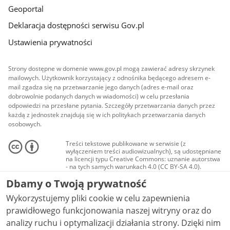
Geoportal
Deklaracja dostępności serwisu Gov.pl
Ustawienia prywatności
Strony dostępne w domenie www.gov.pl mogą zawierać adresy skrzynek
mailowych. Użytkownik korzystający z odnośnika będącego adresem e-
mail zgadza się na przetwarzanie jego danych (adres e-mail oraz
dobrowolnie podanych danych w wiadomości) w celu przesłania
odpowiedzi na przesłane pytania. Szczegóły przetwarzania danych przez
każdą z jednostek znajdują się w ich politykach przetwarzania danych
osobowych.
Treści tekstowe publikowane w serwisie (z
wyłączeniem treści audiowizualnych), są udostępniane
na licencji typu Creative Commons: uznanie autorstwa
- na tych samych warunkach 4.0 (CC BY-SA 4.0).
Materiały audiowizualne, w tym zdjęcia, materiały
Dbamy o Twoją prywatność
audio i wideo, są udostępniane na licencji typu
Creative Commons: uznanie autorstwa użycie
Wykorzystujemy pliki cookie w celu zapewnienia
niekomercyjne - bez utworów zależnych 4.0 (CC BY-
NC-ND 4.0), o ile nie jest to stwierdzone inaczej.
prawidłowego funkcjonowania naszej witryny oraz do
analizy ruchu i optymalizacji działania strony. Dzięki nim