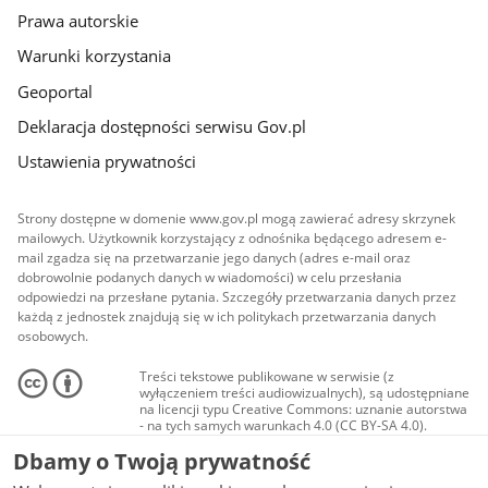
Prawa autorskie
Warunki korzystania
Geoportal
Deklaracja dostępności serwisu Gov.pl
Ustawienia prywatności
Strony dostępne w domenie www.gov.pl mogą zawierać adresy skrzynek
mailowych. Użytkownik korzystający z odnośnika będącego adresem e-
mail zgadza się na przetwarzanie jego danych (adres e-mail oraz
dobrowolnie podanych danych w wiadomości) w celu przesłania
odpowiedzi na przesłane pytania. Szczegóły przetwarzania danych przez
każdą z jednostek znajdują się w ich politykach przetwarzania danych
osobowych.
Treści tekstowe publikowane w serwisie (z
wyłączeniem treści audiowizualnych), są udostępniane
na licencji typu Creative Commons: uznanie autorstwa
- na tych samych warunkach 4.0 (CC BY-SA 4.0).
Materiały audiowizualne, w tym zdjęcia, materiały
Dbamy o Twoją prywatność
audio i wideo, są udostępniane na licencji typu
Creative Commons: uznanie autorstwa użycie