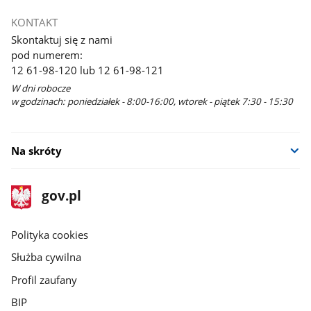
KONTAKT
Skontaktuj się z nami
pod numerem:
12 61-98-120 lub 12 61-98-121
W dni robocze
w godzinach: poniedziałek - 8:00-16:00, wtorek - piątek 7:30 - 15:30
Na skróty
stopka
Strona
gov.pl
gov.pl
główna
gov.pl
Polityka cookies
Służba cywilna
Profil zaufany
BIP