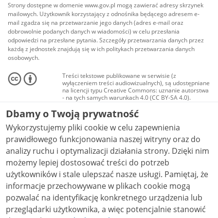
Strony dostępne w domenie www.gov.pl mogą zawierać adresy skrzynek
mailowych. Użytkownik korzystający z odnośnika będącego adresem e-
mail zgadza się na przetwarzanie jego danych (adres e-mail oraz
dobrowolnie podanych danych w wiadomości) w celu przesłania
odpowiedzi na przesłane pytania. Szczegóły przetwarzania danych przez
każdą z jednostek znajdują się w ich politykach przetwarzania danych
osobowych.
Treści tekstowe publikowane w serwisie (z
wyłączeniem treści audiowizualnych), są udostępniane
na licencji typu Creative Commons: uznanie autorstwa
- na tych samych warunkach 4.0 (CC BY-SA 4.0).
Materiały audiowizualne, w tym zdjęcia, materiały
Dbamy o Twoją prywatność
audio i wideo, są udostępniane na licencji typu
Creative Commons: uznanie autorstwa użycie
Wykorzystujemy pliki cookie w celu zapewnienia
niekomercyjne - bez utworów zależnych 4.0 (CC BY-
NC-ND 4.0), o ile nie jest to stwierdzone inaczej.
prawidłowego funkcjonowania naszej witryny oraz do
analizy ruchu i optymalizacji działania strony. Dzięki nim
możemy lepiej dostosować treści do potrzeb
użytkowników i stale ulepszać nasze usługi. Pamiętaj, że
informacje przechowywane w plikach cookie mogą
pozwalać na identyfikację konkretnego urządzenia lub
przeglądarki użytkownika, a więc potencjalnie stanowić