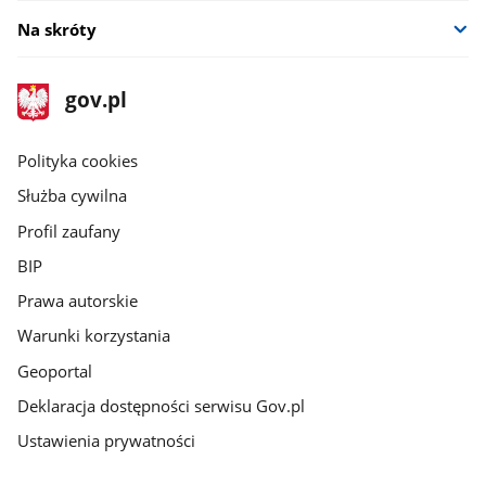
Na skróty
stopka
Strona
gov.pl
gov.pl
główna
gov.pl
Polityka cookies
Służba cywilna
Profil zaufany
BIP
Prawa autorskie
Warunki korzystania
Geoportal
Deklaracja dostępności serwisu Gov.pl
Ustawienia prywatności