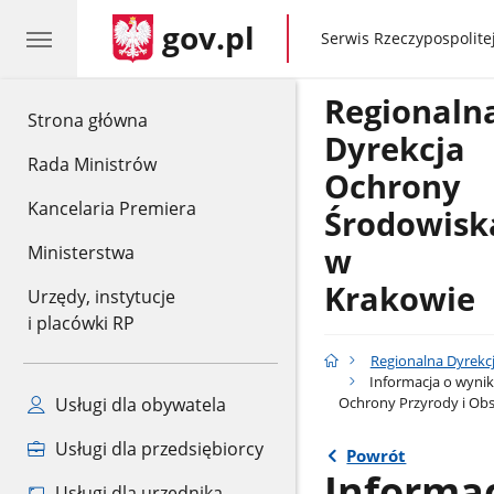
gov.pl
gov.pl
Serwis Rzeczypospolitej
Regionaln
gov.pl
Strona główna
Dyrekcja
Rada Ministrów
Ochrony
Kancelaria Premiera
Środowisk
w
Ministerstwa
Krakowie
Urzędy, instytucje
i placówki RP
Regionalna Dyrekc
Informacja o wynik
Ochrony Przyrody i Ob
Usługi dla obywatela
Usługi dla przedsiębiorcy
Powrót
Informac
Usługi dla urzędnika