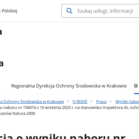
 Polskiej
a
a
Regionalna Dyrekcja Ochrony Środowiska w Krakowie
O
ja Ochrony Środowiska w Krakowie
O RDOŚ
Praca
Wyniki nabo
u naboru nr 156016 z 10 września 2025 r. na stanowisko Inspektora ds. oc
szarów Natura 2000
ja o wyniku naboru nr