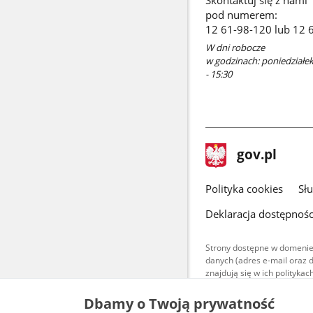
Skontaktuj się z nami
pod numerem:
12 61-98-120 lub 12 
W dni robocze
w godzinach: poniedziałek 
- 15:30
stopka
Strona
gov.pl
gov.pl
główna
gov.pl
Polityka cookies
Sł
Deklaracja dostępnośc
Strony dostępne w domenie
danych (adres e-mail oraz 
znajdują się w ich polityk
Treści teksto
Dbamy o Twoją prywatność
udostępniane