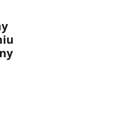
ny
niu
ony