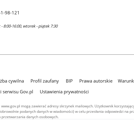
61-98-121
- 8:00-16:00, wtorek - piątek 7:30
użba cywilna
Profil zaufany
BIP
Prawa autorskie
Warunki
i serwisu Gov.pl
Ustawienia prywatności
 www.gov.pl mogą zawierać adresy skrzynek mailowych. Użytkownik korzystający
dobrowolnie podanych danych w wiadomości) w celu przesłania odpowiedzi na prz
ach przetwarzania danych osobowych.
we publikowane w serwisie (z wyłączeniem treści audiowizualnych), są
 na licencji typu Creative Commons: uznanie autorstwa - na tych samych