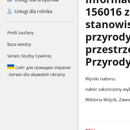
156016 z
Usługi dla rolnika
stanowis
przyrody
Profil zaufany
Baza wiedzy
przestr
Serwis Służby Cywilnej
Przyrod
Сайт для громадян України
–
Serwis dla obywateli Ukrainy
Wyniki naboru:
nabór zakończony wy
Wiktoria Wójcik, Zawie