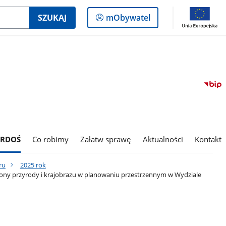
Logowanie
SZUKAJ
mObywatel
do
panelu
 RDOŚ
Co robimy
Załatw sprawę
Aktualności
Kontakt
ru
2025 rok
hrony przyrody i krajobrazu w planowaniu przestrzennym w Wydziale