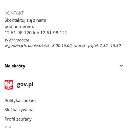
KONTAKT
Skontaktuj się z nami
pod numerem:
12 61-98-120 lub 12 61-98-121
W dni robocze
w godzinach: poniedziałek - 8:00-16:00, wtorek - piątek 7:30 - 15:30
Na skróty
stopka
Strona
gov.pl
gov.pl
główna
gov.pl
Polityka cookies
Służba cywilna
Profil zaufany