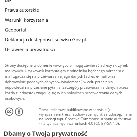
BIP
Prawa autorskie
Warunki korzystania
Geoportal
Deklaracja dostępności serwisu Gov.pl
Ustawienia prywatności
Strony dostępne w domenie www.gov.pl mogą zawierać adresy skrzynek
mailowych. Użytkownik korzystający z odnośnika będącego adresem e-
mail zgadza się na przetwarzanie jego danych (adres e-mail oraz
dobrowolnie podanych danych w wiadomości) w celu przesłania
odpowiedzi na przesłane pytania. Szczegóły przetwarzania danych przez
każdą z jednostek znajdują się w ich politykach przetwarzania danych
osobowych.
Treści tekstowe publikowane w serwisie (z
wyłączeniem treści audiowizualnych), są udostępniane
na licencji typu Creative Commons: uznanie autorstwa
- na tych samych warunkach 4.0 (CC BY-SA 4.0).
Materiały audiowizualne, w tym zdjęcia, materiały
Dbamy o Twoją prywatność
audio i wideo, są udostępniane na licencji typu