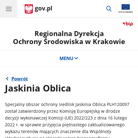
gov.pl
przejdź
do
wyszukiwar
Regionalna Dyrekcja
Ochrony Środowiska w Krakowie
MENU
Powrót
Jaskinia Oblica
Specjalny
obszar
ochrony
siedlisk
Jaskinia
Oblica
PLH120097
z
ostał zatwierdzony przez Komisję Europejską
w drodze
decyzji wykonawczej Komisji (UE) 2022/223 z dnia 16 lutego
2022 r. w sprawie
przyjęcia piętnastego zaktualizowanego
wykazu terenów mających znaczenie
dla Wspólnoty