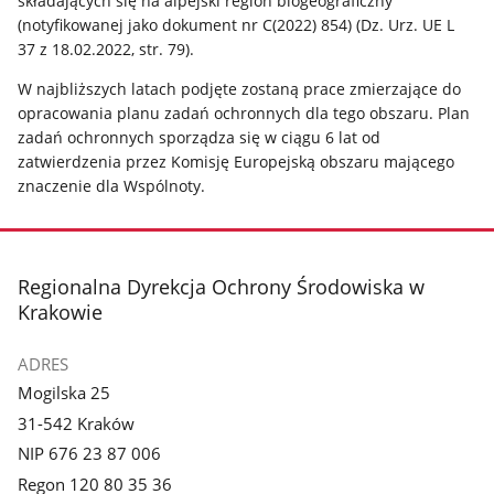
składających
się
na
alpejski
region
biogeograficzny
(notyfikowanej
jako
dokument nr C(2022) 854) (Dz. Urz. UE L
37 z 18.02.2022, str. 79).
W najbliższych latach podjęte zostaną prace zmierzające do
opracowania planu zadań ochronnych dla tego obszaru.
Plan
zadań ochronnych sporządza się w ciągu 6 lat od
zatwierdzenia przez Komisję Europejską obszaru mającego
znaczenie dla Wspólnoty.
stopka
Regionalna Dyrekcja Ochrony Środowiska w
Krakowie
ADRES
Mogilska 25
31-542 Kraków
NIP 676 23 87 006
Regon 120 80 35 36