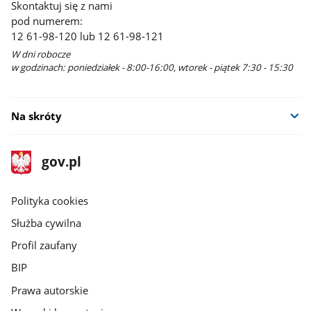
Skontaktuj się z nami
pod numerem:
12 61-98-120 lub 12 61-98-121
W dni robocze
w godzinach: poniedziałek - 8:00-16:00, wtorek - piątek 7:30 - 15:30
Na skróty
stopka
Strona
gov.pl
gov.pl
główna
gov.pl
Polityka cookies
Służba cywilna
Profil zaufany
BIP
Prawa autorskie