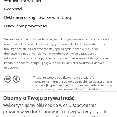
Warunki korzystania
Geoportal
Deklaracja dostępności serwisu Gov.pl
Ustawienia prywatności
Strony dostępne w domenie www.gov.pl mogą zawierać adresy skrzynek
mailowych. Użytkownik korzystający z odnośnika będącego adresem e-
mail zgadza się na przetwarzanie jego danych (adres e-mail oraz
dobrowolnie podanych danych w wiadomości) w celu przesłania
odpowiedzi na przesłane pytania. Szczegóły przetwarzania danych przez
każdą z jednostek znajdują się w ich politykach przetwarzania danych
osobowych.
Treści tekstowe publikowane w serwisie (z
wyłączeniem treści audiowizualnych), są udostępniane
na licencji typu Creative Commons: uznanie autorstwa
- na tych samych warunkach 4.0 (CC BY-SA 4.0).
Materiały audiowizualne, w tym zdjęcia, materiały
Dbamy o Twoją prywatność
audio i wideo, są udostępniane na licencji typu
Creative Commons: uznanie autorstwa użycie
Wykorzystujemy pliki cookie w celu zapewnienia
niekomercyjne - bez utworów zależnych 4.0 (CC BY-
NC-ND 4.0), o ile nie jest to stwierdzone inaczej.
prawidłowego funkcjonowania naszej witryny oraz do