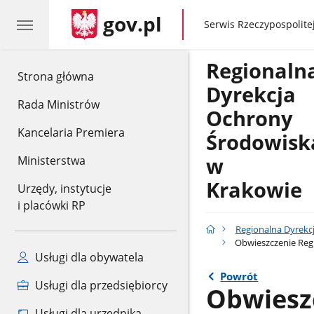
gov.pl
gov.pl
Serwis Rzeczypospolitej
Regionaln
gov.pl
Strona główna
Dyrekcja
Rada Ministrów
Ochrony
Kancelaria Premiera
Środowisk
w
Ministerstwa
Krakowie
Urzędy, instytucje
i placówki RP
Regionalna Dyrekc
Obwieszczenie Regi
Usługi dla obywatela
Powrót
Usługi dla przedsiębiorcy
Obwiesz
Usługi dla urzędnika