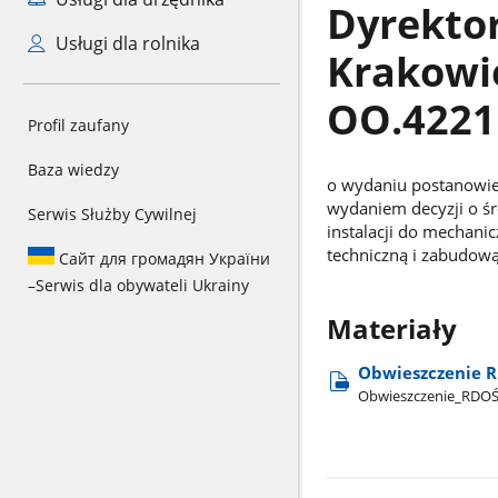
Dyrekto
Usługi dla rolnika
Krakowie
OO.4221
Profil zaufany
Baza wiedzy
o wydaniu postanowie
wydaniem decyzji o ś
Serwis Służby Cywilnej
instalacji do mechani
techniczną i zabudową
Сайт для громадян України
–
Serwis dla obywateli Ukrainy
Materiały
Obwieszczenie R
Obwieszczenie​_RDO