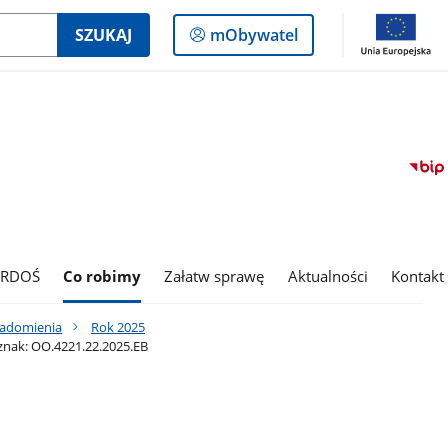
Logowanie
SZUKAJ
mObywatel
do
panelu
 RDOŚ
Co robimy
Załatw sprawę
Aktualności
Kontakt
iadomienia
Rok 2025
znak: OO.4221.22.2025.EB