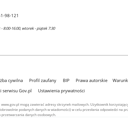
61-98-121
- 8:00-16:00, wtorek - piątek 7:30
użba cywilna
Profil zaufany
BIP
Prawa autorskie
Warunki
i serwisu Gov.pl
Ustawienia prywatności
 www.gov.pl mogą zawierać adresy skrzynek mailowych. Użytkownik korzystający
dobrowolnie podanych danych w wiadomości) w celu przesłania odpowiedzi na prz
ach przetwarzania danych osobowych.
we publikowane w serwisie (z wyłączeniem treści audiowizualnych), są