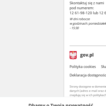
Skontaktuj się z nami
pod numerem:
12 61-98-120 lub 12 
W dni robocze
w godzinach: poniedziałek 
- 15:30
stopka
Strona
gov.pl
gov.pl
główna
gov.pl
Polityka cookies
Sł
Deklaracja dostępnośc
Strony dostępne w domenie
danych (adres e-mail oraz 
znajdują się w ich polityk
Treści teksto
Dbamy o Twoją prywatność