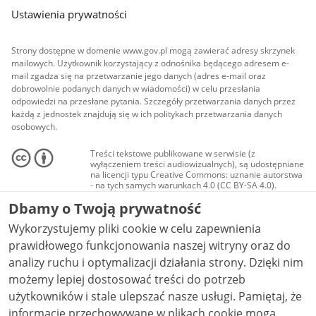
Ustawienia prywatności
Strony dostępne w domenie www.gov.pl mogą zawierać adresy skrzynek
mailowych. Użytkownik korzystający z odnośnika będącego adresem e-
mail zgadza się na przetwarzanie jego danych (adres e-mail oraz
dobrowolnie podanych danych w wiadomości) w celu przesłania
odpowiedzi na przesłane pytania. Szczegóły przetwarzania danych przez
każdą z jednostek znajdują się w ich politykach przetwarzania danych
osobowych.
Treści tekstowe publikowane w serwisie (z
wyłączeniem treści audiowizualnych), są udostępniane
na licencji typu Creative Commons: uznanie autorstwa
- na tych samych warunkach 4.0 (CC BY-SA 4.0).
Materiały audiowizualne, w tym zdjęcia, materiały
Dbamy o Twoją prywatność
audio i wideo, są udostępniane na licencji typu
Creative Commons: uznanie autorstwa użycie
Wykorzystujemy pliki cookie w celu zapewnienia
niekomercyjne - bez utworów zależnych 4.0 (CC BY-
NC-ND 4.0), o ile nie jest to stwierdzone inaczej.
prawidłowego funkcjonowania naszej witryny oraz do
analizy ruchu i optymalizacji działania strony. Dzięki nim
możemy lepiej dostosować treści do potrzeb
użytkowników i stale ulepszać nasze usługi. Pamiętaj, że
informacje przechowywane w plikach cookie mogą