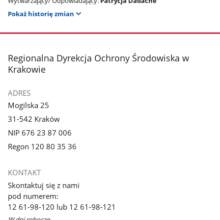
Wytwarzający/ Odpowiadający:
Patrycja Dadache
Pokaż historię zmian
stopka
Regionalna Dyrekcja Ochrony Środowiska w
Krakowie
ADRES
Mogilska 25
31-542 Kraków
NIP 676 23 87 006
Regon 120 80 35 36
KONTAKT
Skontaktuj się z nami
pod numerem:
12 61-98-120 lub 12 61-98-121
W dni robocze