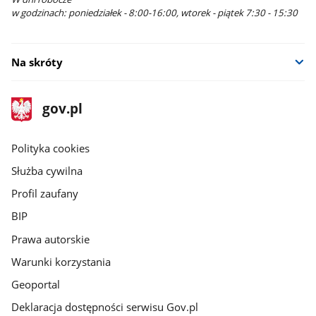
w godzinach: poniedziałek - 8:00-16:00, wtorek - piątek 7:30 - 15:30
Na skróty
stopka
Strona
gov.pl
gov.pl
główna
gov.pl
Polityka cookies
Służba cywilna
Profil zaufany
BIP
Prawa autorskie
Warunki korzystania
Geoportal
Deklaracja dostępności serwisu Gov.pl