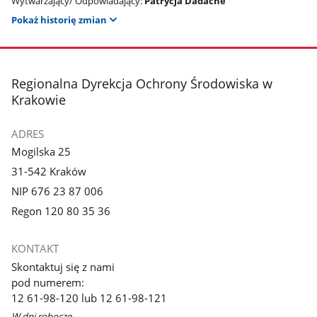
Wytwarzający/ Odpowiadający:
Patrycja Dadache
Pokaż historię zmian
stopka
Regionalna Dyrekcja Ochrony Środowiska w
Krakowie
ADRES
Mogilska 25
31-542 Kraków
NIP 676 23 87 006
Regon 120 80 35 36
KONTAKT
Skontaktuj się z nami
pod numerem:
12 61-98-120 lub 12 61-98-121
W dni robocze