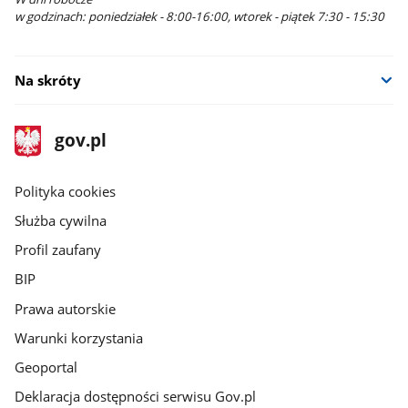
w godzinach: poniedziałek - 8:00-16:00, wtorek - piątek 7:30 - 15:30
Na skróty
stopka
Strona
gov.pl
gov.pl
główna
gov.pl
Polityka cookies
Służba cywilna
Profil zaufany
BIP
Prawa autorskie
Warunki korzystania
Geoportal
Deklaracja dostępności serwisu Gov.pl