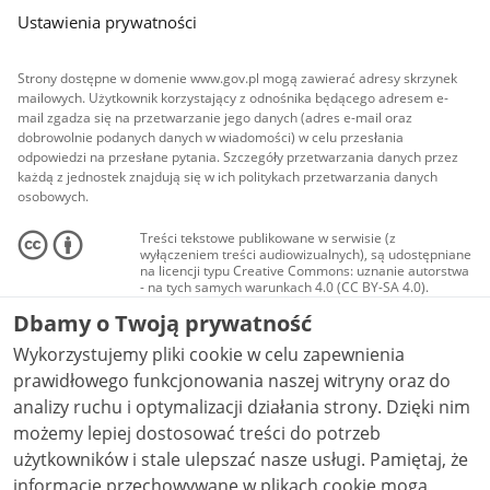
Ustawienia prywatności
Strony dostępne w domenie www.gov.pl mogą zawierać adresy skrzynek
mailowych. Użytkownik korzystający z odnośnika będącego adresem e-
mail zgadza się na przetwarzanie jego danych (adres e-mail oraz
dobrowolnie podanych danych w wiadomości) w celu przesłania
odpowiedzi na przesłane pytania. Szczegóły przetwarzania danych przez
każdą z jednostek znajdują się w ich politykach przetwarzania danych
osobowych.
Treści tekstowe publikowane w serwisie (z
wyłączeniem treści audiowizualnych), są udostępniane
na licencji typu Creative Commons: uznanie autorstwa
- na tych samych warunkach 4.0 (CC BY-SA 4.0).
Materiały audiowizualne, w tym zdjęcia, materiały
Dbamy o Twoją prywatność
audio i wideo, są udostępniane na licencji typu
Creative Commons: uznanie autorstwa użycie
Wykorzystujemy pliki cookie w celu zapewnienia
niekomercyjne - bez utworów zależnych 4.0 (CC BY-
NC-ND 4.0), o ile nie jest to stwierdzone inaczej.
prawidłowego funkcjonowania naszej witryny oraz do
analizy ruchu i optymalizacji działania strony. Dzięki nim
możemy lepiej dostosować treści do potrzeb
użytkowników i stale ulepszać nasze usługi. Pamiętaj, że
informacje przechowywane w plikach cookie mogą