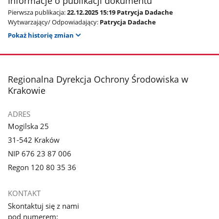
Informacje o publikacji dokumentu
Pierwsza publikacja:
22.12.2025 15:19 Patrycja Dadache
Wytwarzający/ Odpowiadający:
Patrycja Dadache
Pokaż historię zmian
stopka
Regionalna Dyrekcja Ochrony Środowiska w
Krakowie
ADRES
Mogilska 25
31-542 Kraków
NIP 676 23 87 006
Regon 120 80 35 36
KONTAKT
Skontaktuj się z nami
pod numerem: