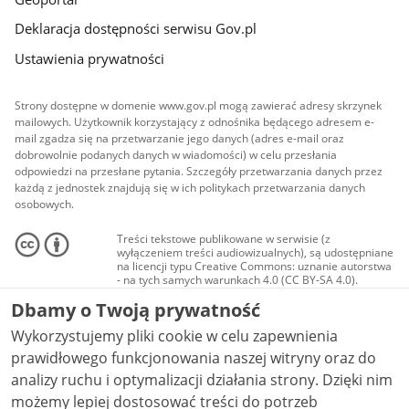
Deklaracja dostępności serwisu Gov.pl
Ustawienia prywatności
Strony dostępne w domenie www.gov.pl mogą zawierać adresy skrzynek
mailowych. Użytkownik korzystający z odnośnika będącego adresem e-
mail zgadza się na przetwarzanie jego danych (adres e-mail oraz
dobrowolnie podanych danych w wiadomości) w celu przesłania
odpowiedzi na przesłane pytania. Szczegóły przetwarzania danych przez
każdą z jednostek znajdują się w ich politykach przetwarzania danych
osobowych.
Treści tekstowe publikowane w serwisie (z
wyłączeniem treści audiowizualnych), są udostępniane
na licencji typu Creative Commons: uznanie autorstwa
- na tych samych warunkach 4.0 (CC BY-SA 4.0).
Materiały audiowizualne, w tym zdjęcia, materiały
Dbamy o Twoją prywatność
audio i wideo, są udostępniane na licencji typu
Creative Commons: uznanie autorstwa użycie
Wykorzystujemy pliki cookie w celu zapewnienia
niekomercyjne - bez utworów zależnych 4.0 (CC BY-
NC-ND 4.0), o ile nie jest to stwierdzone inaczej.
prawidłowego funkcjonowania naszej witryny oraz do
analizy ruchu i optymalizacji działania strony. Dzięki nim
możemy lepiej dostosować treści do potrzeb