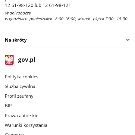
12 61-98-120 lub 12 61-98-121
W dni robocze
w godzinach: poniedziałek - 8:00-16:00, wtorek - piątek 7:30 - 15:30
Na skróty
stopka
Strona
gov.pl
gov.pl
główna
gov.pl
Polityka cookies
Służba cywilna
Profil zaufany
BIP
Prawa autorskie
Warunki korzystania
Geoportal