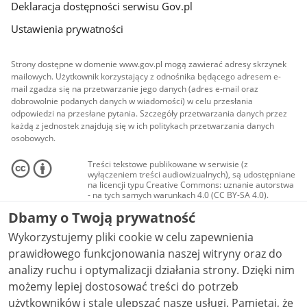
Deklaracja dostępności serwisu Gov.pl
Ustawienia prywatności
Strony dostępne w domenie www.gov.pl mogą zawierać adresy skrzynek
mailowych. Użytkownik korzystający z odnośnika będącego adresem e-
mail zgadza się na przetwarzanie jego danych (adres e-mail oraz
dobrowolnie podanych danych w wiadomości) w celu przesłania
odpowiedzi na przesłane pytania. Szczegóły przetwarzania danych przez
każdą z jednostek znajdują się w ich politykach przetwarzania danych
osobowych.
Treści tekstowe publikowane w serwisie (z
wyłączeniem treści audiowizualnych), są udostępniane
na licencji typu Creative Commons: uznanie autorstwa
- na tych samych warunkach 4.0 (CC BY-SA 4.0).
Materiały audiowizualne, w tym zdjęcia, materiały
Dbamy o Twoją prywatność
audio i wideo, są udostępniane na licencji typu
Creative Commons: uznanie autorstwa użycie
Wykorzystujemy pliki cookie w celu zapewnienia
niekomercyjne - bez utworów zależnych 4.0 (CC BY-
NC-ND 4.0), o ile nie jest to stwierdzone inaczej.
prawidłowego funkcjonowania naszej witryny oraz do
analizy ruchu i optymalizacji działania strony. Dzięki nim
możemy lepiej dostosować treści do potrzeb
użytkowników i stale ulepszać nasze usługi. Pamiętaj, że