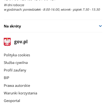
W dni robocze
w godzinach: poniedziałek - 8:00-16:00, wtorek - piątek 7:30 - 15:30
Na skróty
stopka
Strona
gov.pl
gov.pl
główna
gov.pl
Polityka cookies
Służba cywilna
Profil zaufany
BIP
Prawa autorskie
Warunki korzystania
Geoportal