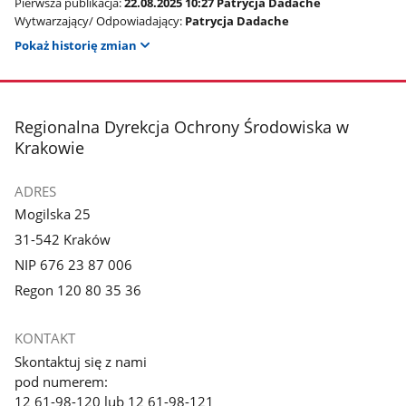
Pierwsza publikacja:
22.08.2025 10:27 Patrycja Dadache
Wytwarzający/ Odpowiadający:
Patrycja Dadache
Pokaż historię zmian
stopka
Regionalna Dyrekcja Ochrony Środowiska w
Krakowie
ADRES
Mogilska 25
31-542 Kraków
NIP 676 23 87 006
Regon 120 80 35 36
KONTAKT
Skontaktuj się z nami
pod numerem:
12 61-98-120 lub 12 61-98-121