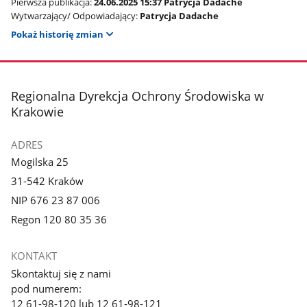
Pierwsza publikacja:
24.06.2025 15:37 Patrycja Dadache
Wytwarzający/ Odpowiadający:
Patrycja Dadache
Pokaż historię zmian
stopka
Regionalna Dyrekcja Ochrony Środowiska w
Krakowie
ADRES
Mogilska 25
31-542 Kraków
NIP 676 23 87 006
Regon 120 80 35 36
KONTAKT
Skontaktuj się z nami
pod numerem:
12 61-98-120 lub 12 61-98-121