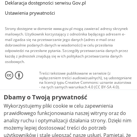
Deklaracja dostępności serwisu Gov.pl
Ustawienia prywatności
Strony dostępne w domenie www.gov.pl mogą zawierać adresy skrzynek
mailowych. Użytkownik korzystający z odnośnika będącego adresem e-
mail zgadza się na przetwarzanie jego danych (adres e-mail oraz
dobrowolnie podanych danych w wiadomości) w celu przesłania
odpowiedzi na przesłane pytania. Szczegóły przetwarzania danych przez
każdą z jednostek znajdują się w ich politykach przetwarzania danych
osobowych.
Treści tekstowe publikowane w serwisie (z
wyłączeniem treści audiowizualnych), są udostępniane
na licencji typu Creative Commons: uznanie autorstwa
- na tych samych warunkach 4.0 (CC BY-SA 4.0).
Materiały audiowizualne, w tym zdjęcia, materiały
Dbamy o Twoją prywatność
audio i wideo, są udostępniane na licencji typu
Creative Commons: uznanie autorstwa użycie
Wykorzystujemy pliki cookie w celu zapewnienia
niekomercyjne - bez utworów zależnych 4.0 (CC BY-
NC-ND 4.0), o ile nie jest to stwierdzone inaczej.
prawidłowego funkcjonowania naszej witryny oraz do
analizy ruchu i optymalizacji działania strony. Dzięki nim
możemy lepiej dostosować treści do potrzeb
użytkowników i stale ulepszać nasze usługi. Pamiętaj, że