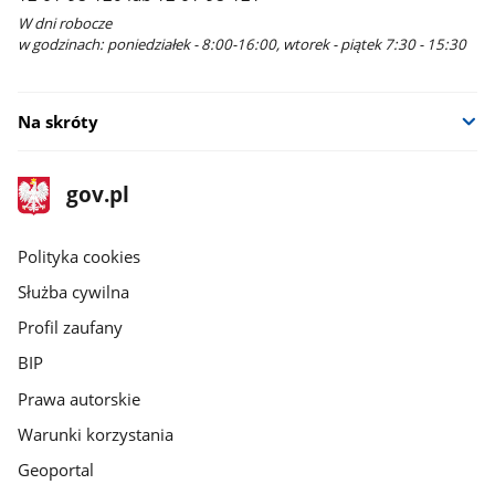
W dni robocze
w godzinach: poniedziałek - 8:00-16:00, wtorek - piątek 7:30 - 15:30
Na skróty
stopka
Strona
gov.pl
gov.pl
główna
gov.pl
Polityka cookies
Służba cywilna
Profil zaufany
BIP
Prawa autorskie
Warunki korzystania
Geoportal