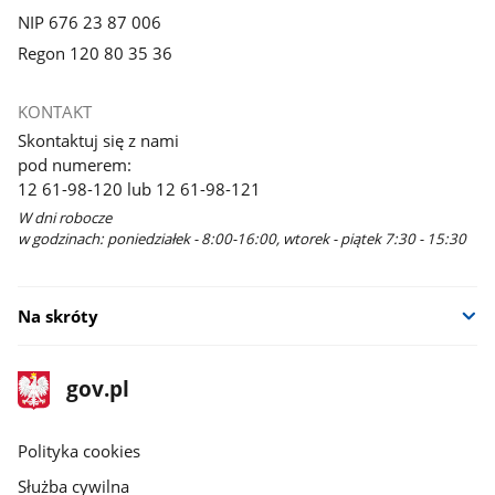
NIP 676 23 87 006
Regon 120 80 35 36
KONTAKT
Skontaktuj się z nami
pod numerem:
12 61-98-120 lub 12 61-98-121
W dni robocze
w godzinach: poniedziałek - 8:00-16:00, wtorek - piątek 7:30 - 15:30
Na skróty
stopka
Strona
gov.pl
gov.pl
główna
gov.pl
Polityka cookies
Służba cywilna