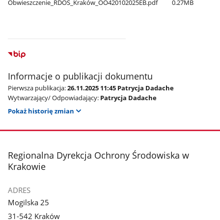
Obwieszczenie​_RDOŚ​_Kraków​_OO420102025EB.pdf
0.27MB
Informacje o publikacji dokumentu
Pierwsza publikacja:
26.11.2025 11:45 Patrycja Dadache
Wytwarzający/ Odpowiadający:
Patrycja Dadache
Pokaż historię zmian
stopka
Regionalna Dyrekcja Ochrony Środowiska w
Krakowie
ADRES
Mogilska 25
31-542 Kraków