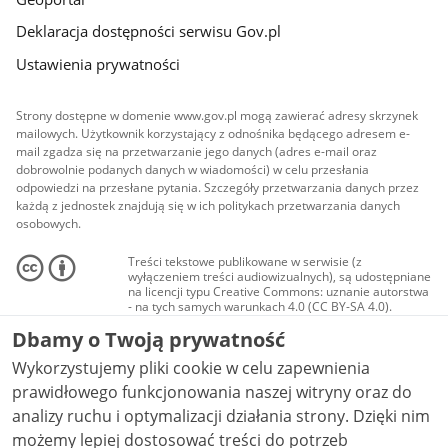
Deklaracja dostępności serwisu Gov.pl
Ustawienia prywatności
Strony dostępne w domenie www.gov.pl mogą zawierać adresy skrzynek
mailowych. Użytkownik korzystający z odnośnika będącego adresem e-
mail zgadza się na przetwarzanie jego danych (adres e-mail oraz
dobrowolnie podanych danych w wiadomości) w celu przesłania
odpowiedzi na przesłane pytania. Szczegóły przetwarzania danych przez
każdą z jednostek znajdują się w ich politykach przetwarzania danych
osobowych.
Treści tekstowe publikowane w serwisie (z
wyłączeniem treści audiowizualnych), są udostępniane
na licencji typu Creative Commons: uznanie autorstwa
- na tych samych warunkach 4.0 (CC BY-SA 4.0).
Materiały audiowizualne, w tym zdjęcia, materiały
Dbamy o Twoją prywatność
audio i wideo, są udostępniane na licencji typu
Creative Commons: uznanie autorstwa użycie
Wykorzystujemy pliki cookie w celu zapewnienia
niekomercyjne - bez utworów zależnych 4.0 (CC BY-
NC-ND 4.0), o ile nie jest to stwierdzone inaczej.
prawidłowego funkcjonowania naszej witryny oraz do
analizy ruchu i optymalizacji działania strony. Dzięki nim
możemy lepiej dostosować treści do potrzeb