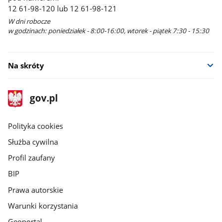
12 61-98-120 lub 12 61-98-121
W dni robocze
w godzinach: poniedziałek - 8:00-16:00, wtorek - piątek 7:30 - 15:30
Na skróty
stopka
Strona
gov.pl
gov.pl
główna
gov.pl
Polityka cookies
Służba cywilna
Profil zaufany
BIP
Prawa autorskie
Warunki korzystania
Geoportal