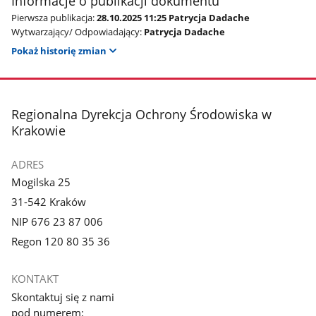
Informacje o publikacji dokumentu
Pierwsza publikacja:
28.10.2025 11:25 Patrycja Dadache
Wytwarzający/ Odpowiadający:
Patrycja Dadache
Pokaż historię zmian
stopka
Regionalna Dyrekcja Ochrony Środowiska w
Krakowie
ADRES
Mogilska 25
31-542 Kraków
NIP 676 23 87 006
Regon 120 80 35 36
KONTAKT
Skontaktuj się z nami
pod numerem: