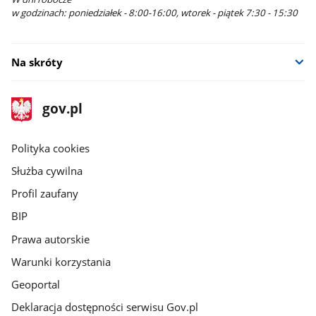
w godzinach: poniedziałek - 8:00-16:00, wtorek - piątek 7:30 - 15:30
Na skróty
stopka
Strona
gov.pl
gov.pl
główna
gov.pl
Polityka cookies
Służba cywilna
Profil zaufany
BIP
Prawa autorskie
Warunki korzystania
Geoportal
Deklaracja dostępności serwisu Gov.pl