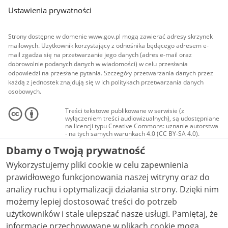
Ustawienia prywatności
Strony dostępne w domenie www.gov.pl mogą zawierać adresy skrzynek
mailowych. Użytkownik korzystający z odnośnika będącego adresem e-
mail zgadza się na przetwarzanie jego danych (adres e-mail oraz
dobrowolnie podanych danych w wiadomości) w celu przesłania
odpowiedzi na przesłane pytania. Szczegóły przetwarzania danych przez
każdą z jednostek znajdują się w ich politykach przetwarzania danych
osobowych.
Treści tekstowe publikowane w serwisie (z
wyłączeniem treści audiowizualnych), są udostępniane
na licencji typu Creative Commons: uznanie autorstwa
- na tych samych warunkach 4.0 (CC BY-SA 4.0).
Materiały audiowizualne, w tym zdjęcia, materiały
Dbamy o Twoją prywatność
audio i wideo, są udostępniane na licencji typu
Creative Commons: uznanie autorstwa użycie
Wykorzystujemy pliki cookie w celu zapewnienia
niekomercyjne - bez utworów zależnych 4.0 (CC BY-
NC-ND 4.0), o ile nie jest to stwierdzone inaczej.
prawidłowego funkcjonowania naszej witryny oraz do
analizy ruchu i optymalizacji działania strony. Dzięki nim
możemy lepiej dostosować treści do potrzeb
użytkowników i stale ulepszać nasze usługi. Pamiętaj, że
informacje przechowywane w plikach cookie mogą