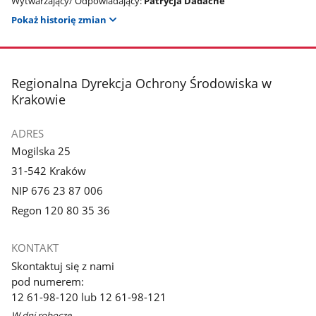
Wytwarzający/ Odpowiadający:
Patrycja Dadache
Pokaż historię zmian
stopka
Regionalna Dyrekcja Ochrony Środowiska w
Krakowie
ADRES
Mogilska 25
31-542 Kraków
NIP 676 23 87 006
Regon 120 80 35 36
KONTAKT
Skontaktuj się z nami
pod numerem:
12 61-98-120 lub 12 61-98-121
W dni robocze